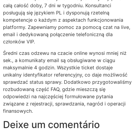
całą całość doby, 7 dni w tygodniu. Konsultanci
obet
posługują się językiem PL i dysponują rzetelną
sbahis
kompetencje o każdym z aspektach funkcjonowania
platformy. Zapewniamy pomoc za pomocą czat na live,
obet
email i dedykowaną połączenie telefoniczną dla
członków VIP.
obet
Średni czas odzewu na czacie online wynosi mniej niż
iganbet giriş
sek., a komunikaty email są obsługiwane w ciągu
iganbet
maksymalnie 4 godzin. Wszystkie ticket dostaje
unikalny identyfikator referencyjny, co daje możliwość
iganbet giriş
sprawdzać status sprawy. Dodatkowo przygotowaliśmy
ndpashabet
rozbudowaną część FAQ, gdzie mieszczą się
odpowiedzi na najczęściej formułowane pytania
obet
związane z rejestracji, sprawdzania, nagród i operacji
finansowych.
obet
Deixe um comentário
klink Panel
ndpashabet