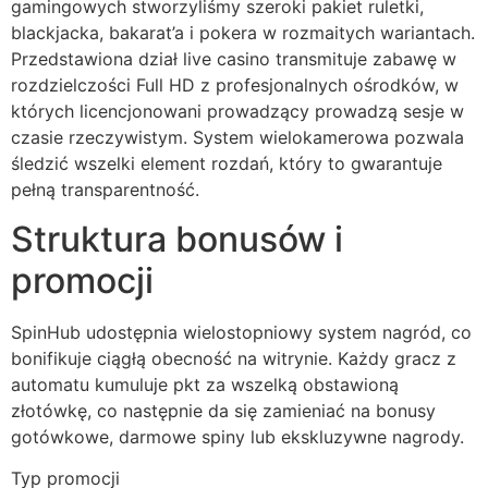
gamingowych stworzyliśmy szeroki pakiet ruletki,
klink panel
blackjacka, bakarat’a i pokera w rozmaitych wariantach.
klink panel
Przedstawiona dział live casino transmituje zabawę w
rozdzielczości Full HD z profesjonalnych ośrodków, w
klink panel
których licencjonowani prowadzący prowadzą sesje w
czasie rzeczywistym. System wielokamerowa pozwala
klink panel
śledzić wszelki element rozdań, który to gwarantuje
klink panel
pełną transparentność.
klink panel
Struktura bonusów i
klink panel
promocji
klink panel
SpinHub udostępnia wielostopniowy system nagród, co
klink panel
bonifikuje ciągłą obecność na witrynie. Każdy gracz z
automatu kumuluje pkt za wszelką obstawioną
klink panel
złotówkę, co następnie da się zamieniać na bonusy
klink
gotówkowe, darmowe spiny lub ekskluzywne nagrody.
klink panel
Typ promocji