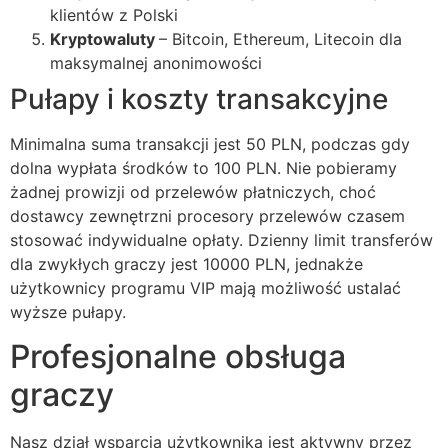
klink giriş
klientów z Polski
Kryptowaluty
– Bitcoin, Ethereum, Litecoin dla
 per sale
maksymalnej anonimowości
ebet
Pułapy i koszty transakcyjne
ibet
Minimalna suma transakcji jest 50 PLN, podczas gdy
iganbet
dolna wypłata środków to 100 PLN. Nie pobieramy
żadnej prowizji od przelewów płatniczych, choć
king Forum
dostawcy zewnętrzni procesory przelewów czasem
stosować indywidualne opłaty. Dzienny limit transferów
obet giriş
dla zwykłych graczy jest 10000 PLN, jednakże
anca escort
użytkownicy programu VIP mają możliwość ustalać
wyższe pułapy.
sbahis
Profesjonalne obsługa
obet
graczy
iganbet
bet
Nasz dział wsparcia użytkownika jest aktywny przez