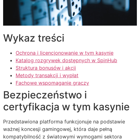
klink panel
klink panel
klink panel
Wykaz treści
klink panel
Ochrona i licencjonowanie w tym kasynie
klink panel
Katalog rozgrywek dostępnych w SpinHub
klink panel
Struktura bonusów i akcji
Metody transakcji i wypłat
klink panel
Fachowe wspomaganie graczy
klink panel
Bezpieczeństwo i
klink satın al
certyfikacja w tym kasynie
klink satın al
Przedstawiona platforma funkcjonuje na podstawie
klink panel
ważnej koncesji gamingowej, która daje pełną
kompatybilność z światowymi wymogami sektora
klink panel