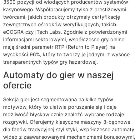
3500 pozycji od wiodących producentów systemów
klink Panel
kasynowego. Współpracujemy tylko z prestiżowymi
twórcami, jakich produkty otrzymały certyfikację
klink Panel
zewnętrznych ośrodków weryfikujących, takich
klink panel
eCOGRA czy iTech Labs. Zgodnie z potwierdzonymi
informacjami sektorowymi, współczesne gry online
al Oku
mają średni parametr RTP (Return to Player) na
wysokości 96%, który to tworzy je jednymi z wysoce
klink
transparentnych typów gry hazardowej.
klink panel
Automaty do gier w naszej
klink panel
ofercie
klink panel
Sekcja gier jest segmentowana na kilka typów
klink
motywów, który to ułatwia poruszanie się i daje
możliwość błyskawicznie znaleźć wybrane rodzaje
klink
rozgrywki. Oferujemy klasyczne maszyny 3-bębnowe
klink
dla fanów tradycyjnej stylistyki, współczesne automaty
wideo z zaawansowanymi mechanizmami bonusowymi,
klink panel