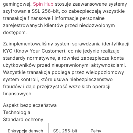
gamingowej.
Spin Hub
stosuje zaawansowane systemy
szyfrowania SSL 256-bit, co zabezpieczają wszystkie
klink panel
transakcje finansowe i informacje personalne
klink panel
zarejestrowanych klientów przed niedozwolonym
dostępem.
klink panel
Zaimplementowaliśmy system sprawdzania identyfikacji
klink panel
KYC (Know Your Customer), co nie jedynie realizuje
klink panel
standardy normatywne, a również zabezpiecza konta
użytkowników przed nieuprawnionymi aktywnościami.
klink panel
Wszystkie transakcja podlega przez wielopoziomowy
system kontroli, które usuwa niebezpieczeństwo
klink panel
fraudów i daje przejrzystość wszelkich operacji
klink panel
finansowych.
klink panel
Aspekt bezpieczeństwa
Technologia
klink panel
Standard ochrony
klink panel
Enkrypcja danych
SSL 256-bit
Pełny