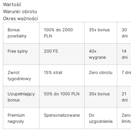
Wartość
klink panel
Warunki obrotu
klink panel
Okres ważności
klink panel
Bonus
100% do 2000
35x bonus
30
powitalny
PLN
dni
klink panel
Free spiny
200 FS
40x
14
klink panel
wygrane
dni
klink panel
Zwrot
15% strat
Zero obrotu
7 dni
klink panel
tygodniowy
klink panel
Uzupełniający
50% do 1000 PLN
30x bonus
21
klink panel
bonus
dni
klink satın al
Premium
Spersonalizowane
Do
Zero
klink Panel
nagrody
uzgodnienia
limit
klink Panel