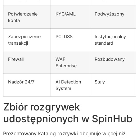
klink panel
Potwierdzanie
KYC/AML
Podwyższony
klink panel
konta
klink panel
Zabezpieczenie
PCI DSS
Instytucjonalny
klink panel
transakcji
standard
klink panel
Firewall
WAF
Rozbudowany
klink panel
Enterprise
minati
Nadzór 24/7
AI Detection
Stały
klink
System
klink Panel
Zbiór rozgrywek
klink
udostępnionych w SpinHub
klink Panel
Prezentowany katalog rozrywki obejmuje więcej niż
al oku