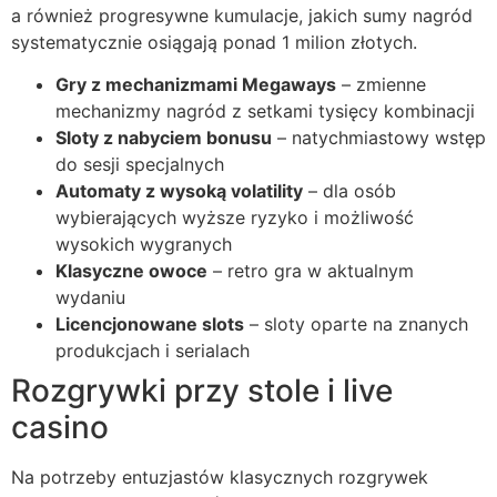
a również progresywne kumulacje, jakich sumy nagród
klink panel
systematycznie osiągają ponad 1 milion złotych.
klink
Gry z mechanizmami Megaways
– zmienne
mechanizmy nagród z setkami tysięcy kombinacji
klink
Sloty z nabyciem bonusu
– natychmiastowy wstęp
do sesji specjalnych
 Hacklink
Automaty z wysoką volatility
– dla osób
klink
wybierających wyższe ryzyko i możliwość
wysokich wygranych
klink
Klasyczne owoce
– retro gra w aktualnym
klink satın al
wydaniu
Licencjonowane slots
– sloty oparte na znanych
klink panel
produkcjach i serialach
klink panel
Rozgrywki przy stole i live
casino
klink panel
klink panel
Na potrzeby entuzjastów klasycznych rozgrywek