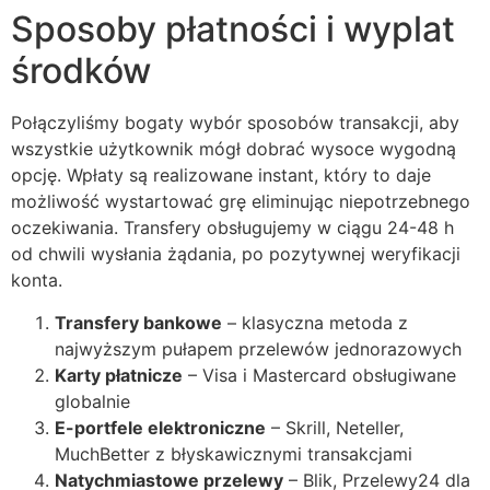
Sposoby płatności i wyplat
klink Panel
środków
klink Panel
Połączyliśmy bogaty wybór sposobów transakcji, aby
klink Panel
wszystkie użytkownik mógł dobrać wysoce wygodną
klink Panel
opcję. Wpłaty są realizowane instant, który to daje
możliwość wystartować grę eliminując niepotrzebnego
klink Panel
oczekiwania. Transfery obsługujemy w ciągu 24-48 h
klink Panel
od chwili wysłania żądania, po pozytywnej weryfikacji
konta.
klink Panel
Transfery bankowe
– klasyczna metoda z
klink Panel
najwyższym pułapem przelewów jednorazowych
Karty płatnicze
– Visa i Mastercard obsługiwane
klink panel
globalnie
klink panel
E-portfele elektroniczne
– Skrill, Neteller,
MuchBetter z błyskawicznymi transakcjami
klink panel
Natychmiastowe przelewy
– Blik, Przelewy24 dla