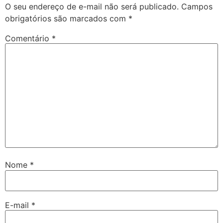
O seu endereço de e-mail não será publicado.
Campos
park
obrigatórios são marcados com
*
ikbet
Comentário
*
itbet
dolucasino
rbet
sbahis
Nome
*
E-mail
*