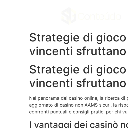
Hacklink panel
Hacklink panel
Backlink paketleri
Strategie di gioco
Hacklink
vincenti sfruttan
Hacklink
Hacklink
Strategie di gioco
Hacklink
vincenti sfruttan
Hacklink
Hacklink panel
Nel panorama dei casino online, la ricerca di 
Hacklink panel
aggiornato di casino non AAMS sicuri, la risp
confronti puntuali e consigli pratici per chi v
Hacklink panel
I vantaggi dei casinò
Hacklink panel