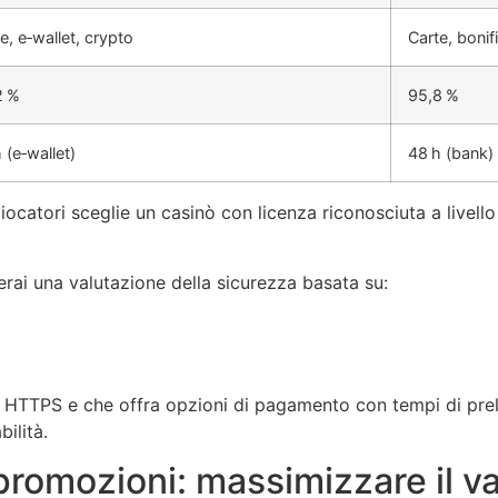
e, e‑wallet, crypto
Carte, bonif
2 %
95,8 %
 (e‑wallet)
48 h (bank)
iocatori sceglie un casinò con licenza riconosciuta a livello
erai una valutazione della sicurezza basata su:
olli HTTPS e che offra opzioni di pagamento con tempi di pr
bilità.
romozioni: massimizzare il va