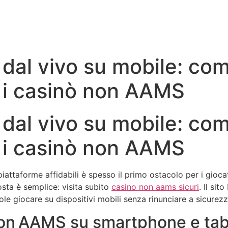
Início
Quem somos
Marc
 dal vivo su mobile: com
o i casinò non AAMS
 dal vivo su mobile: com
o i casinò non AAMS
piattaforme affidabili è spesso il primo ostacolo per i gioca
osta è semplice: visita subito
casino non aams sicuri
. Il si
uole giocare su dispositivi mobili senza rinunciare a sicurez
 non AAMS su smartphone e tab