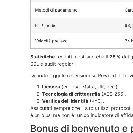
Metodi di pagamento
Cart
Hacklink panel
Hacklink panel
RTP medio
96,
Hacklink panel
Velocità prelievo
24 h
Hacklink panel
Hacklink panel
Statistiche
recenti mostrano che il
78 %
dei g
SSL e audit regolari.
Hacklink panel
Quando leggi le recensioni su Powned.It, trov
Hacklink panel
Licenza
(curiosa, Malta, UK, ecc.).
Hacklink panel
Tecnologia di crittografia
(AES‑256).
Verifica dell’identità
(KYC).
Hacklink panel
Assicurati sempre che il sito utilizzi protoc
Hacklink panel
è un plus, ma non è l’unico indicatore di affida
Hacklink panel
Bonus di benvenuto e p