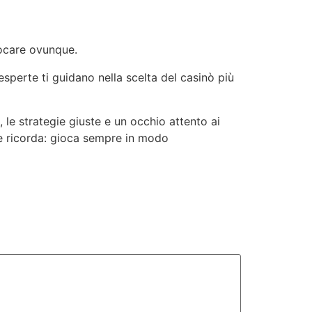
giocare ovunque.
esperte ti guidano nella scelta del casinò più
 le strategie giuste e un occhio attento ai
 e ricorda: gioca sempre in modo