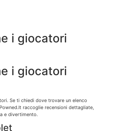
as
Parceiros
Fale conoso
e i giocatori
e i giocatori
tori. Se ti chiedi dove trovare un elenco
to Powned.It raccoglie recensioni dettagliate,
za e divertimento.
let