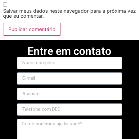
acklink giriş
Salvar meus dados neste navegador para a próxima vez
ay per sale
que eu comentar.
etebet
ulibet
Entre em contato
oliganbet
acking Forum
ojobet giriş
apanca escort
arsbahis
ojobet
oliganbet
ixbet