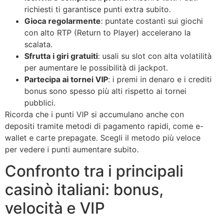
acklink panel
richiesti ti garantisce punti extra subito.
Gioca regolarmente
: puntate costanti sui giochi
acklink panel
con alto RTP (Return to Player) accelerano la
acklink panel
scalata.
Sfrutta i giri gratuiti
: usali su slot con alta volatilità
acklink panel
per aumentare le possibilità di jackpot.
Partecipa ai tornei VIP
: i premi in denaro e i crediti
acklink panel
bonus sono spesso più alti rispetto ai tornei
acklink panel
pubblici.
Ricorda che i punti VIP si accumulano anche con
lluminati
depositi tramite metodi di pagamento rapidi, come e-
acklink
wallet e carte prepagate. Scegli il metodo più veloce
per vedere i punti aumentare subito.
acklink Panel
Confronto tra i principali
acklink
casinò italiani: bonus,
acklink Panel
velocità e VIP
asal oku