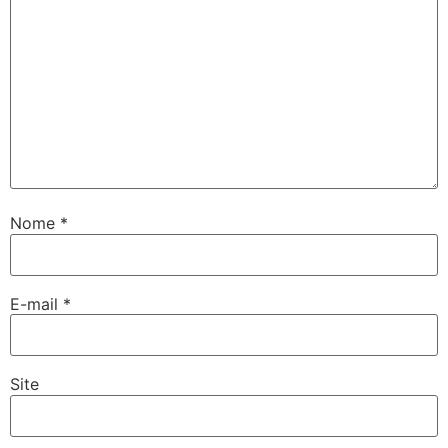
acklink Panel
acklink Panel
acklink Panel
acklink Panel
acklink Panel
Nome
*
acklink Panel
acklink Panel
E-mail
*
acklink Panel
acklink panel
acklink panel
Site
acklink panel