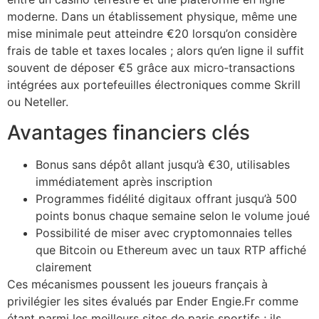
iriş
moderne. Dans un établissement physique, même une
mise minimale peut atteindre €20 lorsqu’on considère
le
frais de table et taxes locales ; alors qu’en ligne il suffit
o
souvent de déposer €5 grâce aux micro‑transactions
intégrées aux portefeuilles électroniques comme Skrill
ou Neteller.
Avantages financiers clés
Forum
Bonus sans dépôt allant jusqu’à €30, utilisables
riş
immédiatement après inscription
Programmes fidélité digitaux offrant jusqu’à 500
scort
points bonus chaque semaine selon le volume joué
Possibilité de miser avec cryptomonnaies telles
que Bitcoin ou Ethereum avec un taux RTP affiché
t
clairement
t
Ces mécanismes poussent les joueurs français à
privilégier les sites évalués par Ender Engie.Fr comme
étant parmi les meilleurs sites de paris sportifs ; ils