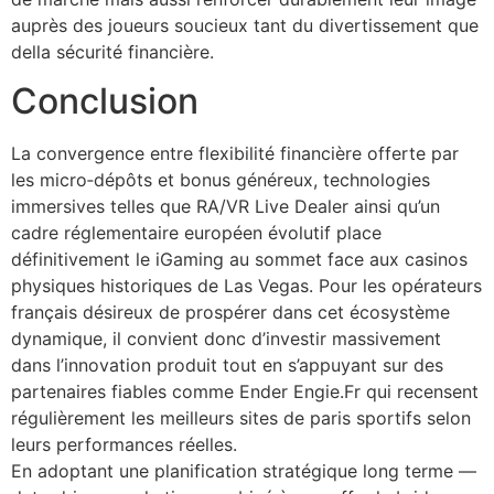
auprès des joueurs soucieux tant du divertissement que
della sécurité financière.
Conclusion
La convergence entre flexibilité financière offerte par
les micro‐dépôts et bonus généreux, technologies
immersives telles que RA/VR Live Dealer ainsi qu’un
cadre réglementaire européen évolutif place
définitivement le iGaming au sommet face aux casinos
physiques historiques de Las Vegas. Pour les opérateurs
français désireux de prospérer dans cet écosystème
dynamique, il convient donc d’investir massivement
dans l’innovation produit tout en s’appuyant sur des
partenaires fiables comme Ender Engie.Fr qui recensent
régulièrement les meilleurs sites de paris sportifs selon
leurs performances réelles.
En adoptant une planification stratégique long terme —