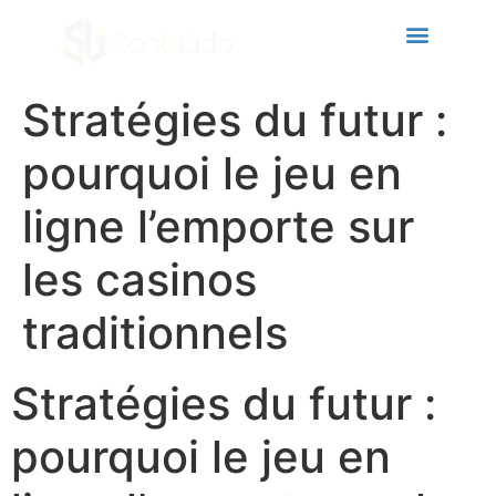
panel
panel
aketleri
Stratégies du futur :
pourquoi le jeu en
ligne l’emporte sur
les casinos
panel
traditionnels
panel
Stratégies du futur :
panel
panel
pourquoi le jeu en
panel