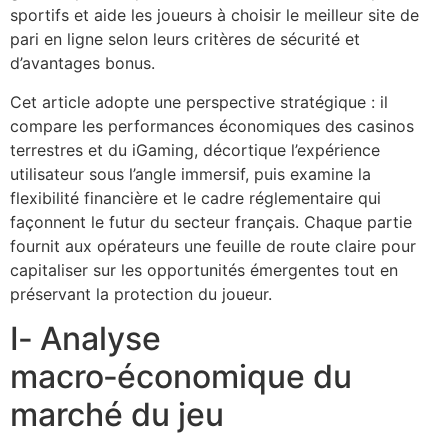
sportifs et aide les joueurs à choisir le meilleur site de
panel
pari en ligne selon leurs critères de sécurité et
d’avantages bonus.
panel
Cet article adopte une perspective stratégique : il
panel
compare les performances économiques des casinos
terrestres et du iGaming, décortique l’expérience
panel
utilisateur sous l’angle immersif, puis examine la
panel
flexibilité financière et le cadre réglementaire qui
façonnent le futur du secteur français. Chaque partie
panel
fournit aux opérateurs une feuille de route claire pour
panel
capitaliser sur les opportunités émergentes tout en
préservant la protection du joueur.
panel
I‑ Analyse
panel
macro‑économique du
panel
marché du jeu
panel