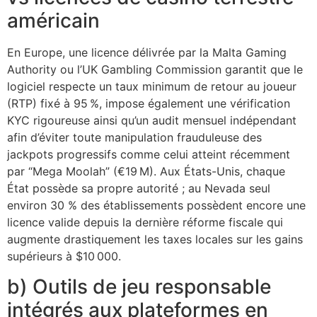
américain
En Europe, une licence délivrée par la Malta Gaming
Authority ou l’UK Gambling Commission garantit que le
logiciel respecte un taux minimum de retour au joueur
(RTP) fixé à 95 %, impose également une vérification
KYC rigoureuse ainsi qu’un audit mensuel indépendant
afin d’éviter toute manipulation frauduleuse des
jackpots progressifs comme celui atteint récemment
par “Mega Moolah” (€19 M). Aux États-Unis, chaque
État possède sa propre autorité ; au Nevada seul
environ 30 % des établissements possèdent encore une
licence valide depuis la dernière réforme fiscale qui
augmente drastiquement les taxes locales sur les gains
supérieurs à $10 000.
b) Outils de jeu responsable
intégrés aux plateformes en