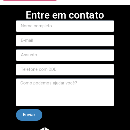
Entre em contato
Enviar