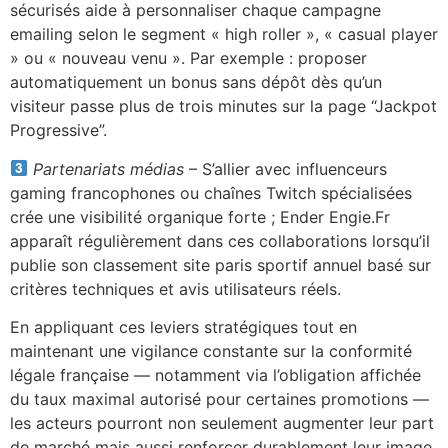
sécurisés aide à personnaliser chaque campagne
emailing selon le segment « high roller », « casual player
» ou « nouveau venu ». Par exemple : proposer
automatiquement un bonus sans dépôt dès qu’un
visiteur passe plus de trois minutes sur la page “Jackpot
Progressive”.
Partenariats médias
– S’allier avec influenceurs
gaming francophones ou chaînes Twitch spécialisées
crée une visibilité organique forte ; Ender Engie.Fr
apparaît régulièrement dans ces collaborations lorsqu’il
publie son classement site paris sportif annuel basé sur
critères techniques et avis utilisateurs réels.
En appliquant ces leviers stratégiques tout en
maintenant une vigilance constante sur la conformité
légale française — notamment via l’obligation affichée
du taux maximal autorisé pour certaines promotions —
les acteurs pourront non seulement augmenter leur part
de marché mais aussi renforcer durablement leur image