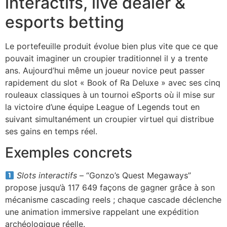
interactifs, live dealer &
esports betting
Le portefeuille produit évolue bien plus vite que ce que
pouvait imaginer un croupier traditionnel il y a trente
ans. Aujourd’hui même un joueur novice peut passer
rapidement du slot « Book of Ra Deluxe » avec ses cinq
rouleaux classiques à un tournoi eSports où il mise sur
la victoire d’une équipe League of Legends tout en
suivant simultanément un croupier virtuel qui distribue
ses gains en temps réel.
Exemples concrets
Slots interactifs
– “Gonzo’s Quest Megaways”
propose jusqu’à 117 649 façons de gagner grâce à son
mécanisme cascading reels ; chaque cascade déclenche
une animation immersive rappelant une expédition
archéologique réelle.