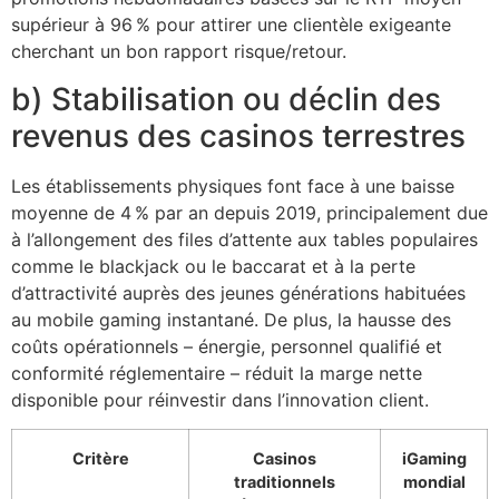
supérieur à 96 % pour attirer une clientèle exigeante
Panel
cherchant un bon rapport risque/retour.
Panel
b) Stabilisation ou déclin des
panel
revenus des casinos terrestres
u
Les établissements physiques font face à une baisse
moyenne de 4 % par an depuis 2019, principalement due
à l’allongement des files d’attente aux tables populaires
panel
comme le blackjack ou le baccarat et à la perte
panel
d’attractivité auprès des jeunes générations habituées
au mobile gaming instantané. De plus, la hausse des
panel
coûts opérationnels – énergie, personnel qualifié et
conformité réglementaire – réduit la marge nette
disponible pour réinvestir dans l’innovation client.
Critère
Casinos
iGaming
traditionnels
mondial
panel