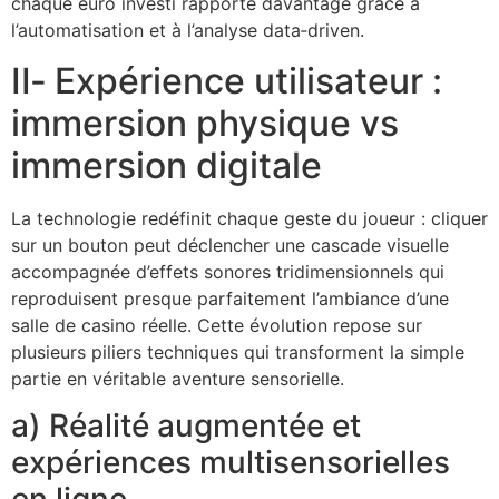
chaque euro investi rapporte davantage grâce à
panel
l’automatisation et à l’analyse data‑driven.
panel
II‑ Expérience utilisateur :
panel
immersion physique vs
panel
immersion digitale
panel
La technologie redéfinit chaque geste du joueur : cliquer
panel
sur un bouton peut déclencher une cascade visuelle
panel
accompagnée d’effets sonores tridimensionnels qui
reproduisent presque parfaitement l’ambiance d’une
panel
salle de casino réelle. Cette évolution repose sur
plusieurs piliers techniques qui transforment la simple
panel
partie en véritable aventure sensorielle.
panel
a) Réalité augmentée et
expériences multisensorielles
panel