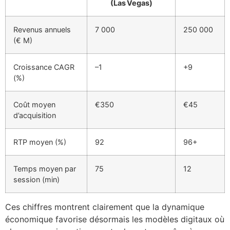
(Las Vegas)
panel
Revenus annuels
7 000
250 000
(€ M)
Croissance CAGR
–1
+9
ink
(%)
Coût moyen
€350
€45
d’acquisition
atın al
RTP moyen (%)
92
96+
panel
Temps moyen par
75
12
panel
session (min)
panel
Ces chiffres montrent clairement que la dynamique
panel
économique favorise désormais les modèles digitaux où