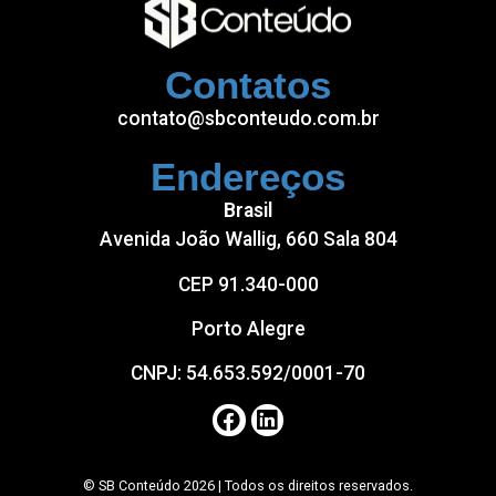
Contatos
contato@sbconteudo.com.br
Endereços
Brasil
Avenida João Wallig, 660 Sala 804
CEP 91.340-000
Porto Alegre
CNPJ: 54.653.592/0001-70
© SB Conteúdo 2026 | Todos os direitos reservados.