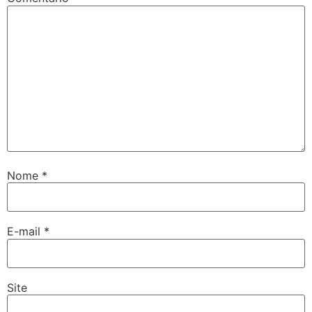
Nome
*
E-mail
*
Site