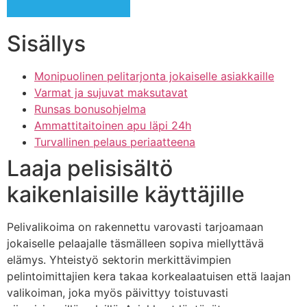
Sisällys
Monipuolinen pelitarjonta jokaiselle asiakkaille
Varmat ja sujuvat maksutavat
Runsas bonusohjelma
Ammattitaitoinen apu läpi 24h
Turvallinen pelaus periaatteena
Laaja pelisisältö
kaikenlaisille käyttäjille
Pelivalikoima on rakennettu varovasti tarjoamaan
jokaiselle pelaajalle täsmälleen sopiva miellyttävä
elämys. Yhteistyö sektorin merkittävimpien
pelintoimittajien kera takaa korkealaatuisen että laajan
valikoiman, joka myös päivittyy toistuvasti