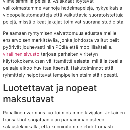
viimeisimmillä peleillä. Asiakkaat löytävät
valikoimastamme vanhoja hedelmäpelejä, nykyaikaisia
videopeliautomaatteja että vaikuttavia suoratoistettuja
pelejä, missä oikeat jakajat toimivat suorana studioista.
Pelaamaan ryhtymisen vaivattomuus edustaa meille
ensiarvoisen merkittävää, jonka johdosta valitut pelit
pyörivät jouhevasti niin PC:llä että mobiililaitteilla.
virallinen sivusto
tarjoaa parhaiten viritetyn
käyttökokemuksen välittämättä asiasta, millä laitteella
pelaaja aikoo huvittaa itsensä. Hakutoiminnot että
ryhmittely helpottavat lempipelien etsimistä ripeästi.
Luotettavat ja nopeat
maksutavat
Rahallinen varmuus luo toimintamme kivijalan. Jokainen
transaktiot suojataan alan parhaimman asteen
salaustekniikalla, että kunnioitamme ehdottomasti