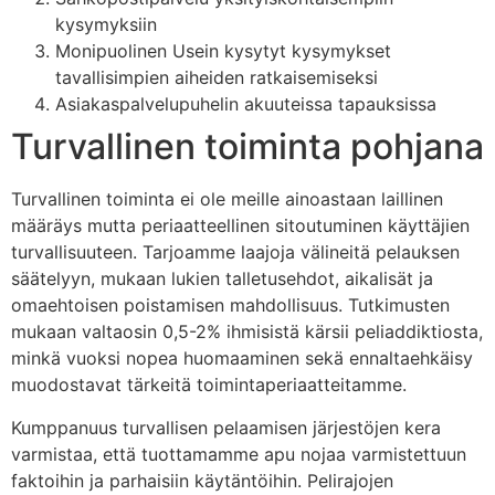
kysymyksiin
Monipuolinen Usein kysytyt kysymykset
tavallisimpien aiheiden ratkaisemiseksi
Asiakaspalvelupuhelin akuuteissa tapauksissa
Turvallinen toiminta pohjana
Turvallinen toiminta ei ole meille ainoastaan laillinen
määräys mutta periaatteellinen sitoutuminen käyttäjien
turvallisuuteen. Tarjoamme laajoja välineitä pelauksen
säätelyyn, mukaan lukien talletusehdot, aikalisät ja
omaehtoisen poistamisen mahdollisuus. Tutkimusten
mukaan valtaosin 0,5-2% ihmisistä kärsii peliaddiktiosta,
minkä vuoksi nopea huomaaminen sekä ennaltaehkäisy
muodostavat tärkeitä toimintaperiaatteitamme.
Kumppanuus turvallisen pelaamisen järjestöjen kera
varmistaa, että tuottamamme apu nojaa varmistettuun
faktoihin ja parhaisiin käytäntöihin. Pelirajojen