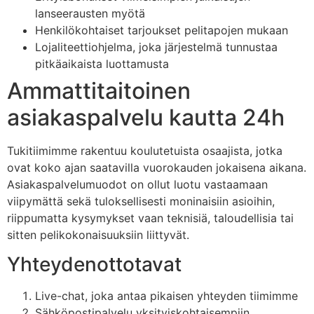
lanseerausten myötä
Henkilökohtaiset tarjoukset pelitapojen mukaan
Lojaliteettiohjelma, joka järjestelmä tunnustaa
pitkäaikaista luottamusta
Ammattitaitoinen
asiakaspalvelu kautta 24h
Tukitiimimme rakentuu koulutetuista osaajista, jotka
ovat koko ajan saatavilla vuorokauden jokaisena aikana.
Asiakaspalvelumuodot on ollut luotu vastaamaan
viipymättä sekä tuloksellisesti moninaisiin asioihin,
riippumatta kysymykset vaan teknisiä, taloudellisia tai
sitten pelikokonaisuuksiin liittyvät.
Yhteydenottotavat
Live-chat, joka antaa pikaisen yhteyden tiimimme
Sähköpostipalvelu yksityiskohtaisempiin