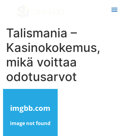
i
Talismania –
Kasinokokemus,
mikä voittaa
odotusarvot