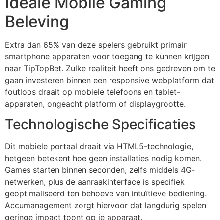
Ideale Mobile Gaming
cklink giriş
Beleving
y per sale
sacasino
Extra dan 65% van deze spelers gebruikt primair
smartphone apparaten voor toegang te kunnen krijgen
libet
naar TipTopBet. Zulke realiteit heeft ons gedreven om te
gaan investeren binnen een responsive webplatform dat
sibom
foutloos draait op mobiele telefoons en tablet-
cking Forum
apparaten, ongeacht platform of displaygrootte.
tpark giriş
Technologische Specificaties
panca escort
Dit mobiele portaal draait via HTML5-technologie,
rsbahis
hetgeen betekent hoe geen installaties nodig komen.
Games starten binnen seconden, zelfs middels 4G-
liganbet
netwerken, plus de aanraakinterface is specifiek
geoptimaliseerd ten behoeve van intuïtieve bediening.
liganbet
Accumanagement zorgt hiervoor dat langdurig spelen
xbet
geringe impact toont op je apparaat.