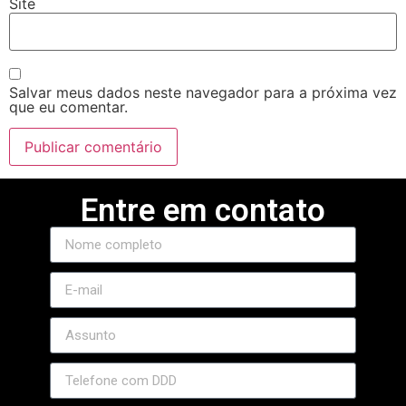
Site
Salvar meus dados neste navegador para a próxima vez
que eu comentar.
Entre em contato