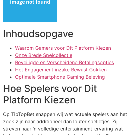
cklink panel
cklink panel
cklink panel
Inhoudsopgave
cklink panel
Waarom Gamers voor Dit Platform Kiezen
cklink panel
Onze Brede Spelcollectie
Beveiligde en Verscheidene Betalingsopties
cklink panel
Het Engagement inzake Bewust Gokken
cklink panel
Optimale Smartphone Gaming Beleving
Hoe Spelers voor Dit
cklink panel
Platform Kiezen
cklink satın al
cklink satın al
Op TipTopBet snappen wij wat actuele spelers aan het
zoek zijn naar additioneel dan louter spelletjes. Zij
cklink panel
streven naar ‘n volledige entertainment-ervaring wat
cklink panel