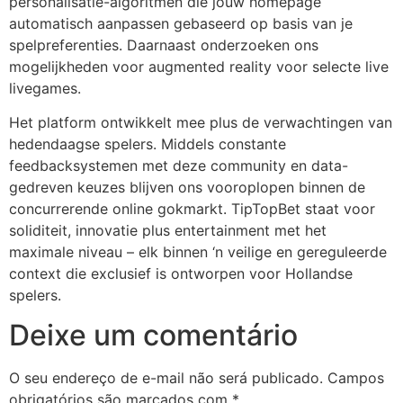
personalisatie-algoritmen die jouw homepage
automatisch aanpassen gebaseerd op basis van je
spelpreferenties. Daarnaast onderzoeken ons
mogelijkheden voor augmented reality voor selecte live
livegames.
Het platform ontwikkelt mee plus de verwachtingen van
hedendaagse spelers. Middels constante
feedbacksystemen met deze community en data-
gedreven keuzes blijven ons vooroplopen binnen de
concurrerende online gokmarkt. TipTopBet staat voor
soliditeit, innovatie plus entertainment met het
maximale niveau – elk binnen ‘n veilige en gereguleerde
context die exclusief is ontworpen voor Hollandse
spelers.
Deixe um comentário
O seu endereço de e-mail não será publicado.
Campos
obrigatórios são marcados com
*