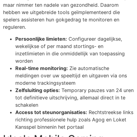
maar nimmer ten nadele van gezondheid. Daarom
cklink Panel
hebben we uitgebreide tools geïmplementeerd die
spelers assisteren hun gokgedrag te monitoren en
cklink Panel
reguleren.
cklink Panel
Persoonlijke limieten:
Configureer dagelijkse,
wekelijkse of per maand stortings- en
cklink Panel
inzetlimieten in die onmiddellijk van toepassing
cklink Panel
worden
Real-time monitoring:
Zie automatische
cklink Panel
meldingen over uw speeltijd en uitgaven via ons
cklink Panel
moderne trackingsysteem
Zelfsluiting opties:
Temporary pauzes van 24 uren
cklink Panel
tot definitieve uitschrijving, allemaal direct in te
schakelen
cklink panel
Access tot steunorganisaties:
Rechtstreekse links
cklink panel
richting professionele hulp zoals Agog en Loket
Kansspel binnenin het portaal
cklink panel