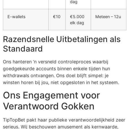
dag
cklink panel
E-wallets
€10
€5.000
Meteen – 12u
cklink panel
elk dag
cklink panel
Razendsnelle Uitbetalingen als
cklink panel
Standaard
cklink panel
Ons hanteren ‘n versneld controleproces waarbij
cklink panel
goedgekeurde accounts binnen enkele tijden hun
cklink panel
withdrawals ontvangen. Ons doel blijft simpel: je
winsten horen bij jou, niet opgesloten in het systeem.
cklink panel
Ons Engagement voor
cklink panel
Verantwoord Gokken
cklink satın al
cklink Panel
TipTopBet pakt haar publieke verantwoordelijkheid zeer
serieus. Wij beschouwen amusement als kernwaarde,
cklink Panel