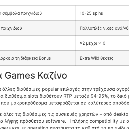
r σύμβολα παιχνιδιού
10-25 spins
 παιχνιδιού
Πολλαπλές νίκες ανά/γύ
×2 μέχρι ×10
ιάρκεια τη διάρκεια Bonus
Extra Wild θέσεις
ά Games Καζίνο
 άλλες διαθέσιμες popular επιλογές στην τρέχουσα αγορ
α διαθέσιμα slots διαθέτουν RTP μεταξύ 94-95%, το δικό
ς που μακροπρόθεσμα μεταφράζεται σε καλύτερες αποδόσε
σε όλες τις διαθέσιμες τις συσκευές χρηστών – από deskt
α λήψης πρόσθετου software. Η πλήρης compatibility με
sers και με operating συστήματα το καθιστά το παιχνίδι