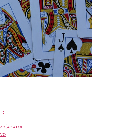
υς
κρίνονται
ίνο