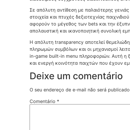
cklink panel
Σε απόλυτη αντίθεση με παλαιότερης γενιάς
στοιχεία και πτυχές δεξιοτεχνίας παιχνιδι
cklink panel
αφορούν το μέγεθος των bets και την έξυπνη
cklink panel
απολαυστική και ικανοποιητική συνολική εμπ
cklink panel
Η απόλυτη transparency αποτελεί θεμελιώδη κ
πληρωμών συμβόλων και οι μηχανισμοί λειτ
cklink panel
in-game built-in menu πληροφοριών. Αυτή η
cklink panel
και ενεργή κοινότητα παιχτών που έχουν εμ
Deixe um comentário
cklink panel
cklink panel
O seu endereço de e-mail não será publicado
cklink panel
Comentário
*
cklink satın al
cklink Panel
cklink Panel