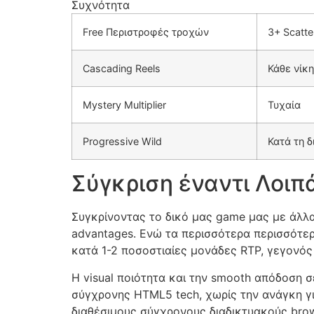
Συχνότητα
cklink panel
Free Περιστροφές τροχών
3+ Scatte
cklink panel
cklink panel
Cascading Reels
Κάθε νίκη
cklink panel
Mystery Multiplier
Τυχαία
cklink panel
cklink panel
Progressive Wild
Κατά τη δ
cklink panel
Σύγκριση έναντι Λοιπ
cklink panel
Συγκρίνοντας το δικό μας game μας με άλλα
cklink panel
advantages. Ενώ τα περισσότερα περισσότερ
cklink panel
κατά 1-2 ποσοστιαίες μονάδες RTP, γεγονό
cklink
Η visual ποιότητα και την smooth απόδοση 
σύγχρονης HTML5 tech, χωρίς την ανάγκη γι
cklink panel
διαθέσιμους σύγχρονους διαδικτυακούς brow