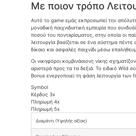
Με ποιον τρόπο Λειτο
cklink panel
Αυτό το game εμάς εκπροσωπεί την απόλυτη
cklink panel
μοναδική παιχνιδιστική εμπειρία που συνδυά
cklink panel
ποσού του ποντaρίσματος, στην οποία οι πα
λειτουργία βασίζεται σε ένα σύστημα πέντε
cklink panel
δίκαιο και ασφαλές παιχνίδι μέσω επαληθε
cklink panel
Οι νικηφόροι κομβινάσιονς νίκης σχηματίζον
αριστερά προς τα τα δεξιά. Το ειδικό Wild σ
cklink panel
Bonus ενεργοποιεί τη φάση λειτουργία των f
cklink panel
Symbol
cklink panel
Κέρδος 3x
Πληρωμή 4x
cklink panel
Πληρωμή 5x
cklink panel
Διαμάντι (Υψηλής αξίας)
cklink panel