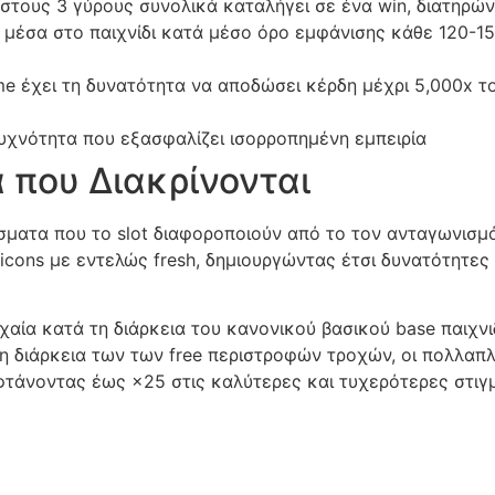
στους 3 γύρους συνολικά καταλήγει σε ένα win, διατηρώ
 μέσα στο παιχνίδι κατά μέσο όρο εμφάνισης κάθε 120-1
e έχει τη δυνατότητα να αποδώσει κέρδη μέχρι 5,000x τ
υχνότητα που εξασφαλίζει ισορροπημένη εμπειρία
 που Διακρίνονται
ματα που το slot διαφοροποιούν από το τον ανταγωνισμό
cons με εντελώς fresh, δημιουργώντας έτσι δυνατότητες γι
τυχαία κατά τη διάρκεια του κανονικού βασικού base παιχν
ένη διάρκεια των των free περιστροφών τροχών, οι πολλα
 φτάνοντας έως ×25 στις καλύτερες και τυχερότερες στιγ