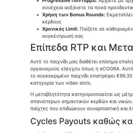
Progressive Πόνταρμα:
Αρχίστε με αρχ
cklink Panel
συνέχεια αυξάνετε τα ποσά προοδευτι
Χρήση των Bonus Rounds:
Εκμεταλλευτ
cklink Panel
κέρδους
Χρονικός Limit:
Παίζετε σε καθορισμέν
cklink panel
συγκέντρωσή σας
sal Oku
Επίπεδα RTP και Μετ
cklink
Αυτό το παιχνίδι μας διαθέτει επίσημα επαλ
cklink panel
οργανισμούς ελέγχου όπως η eCOGRA. Αυτό σ
cklink panel
το συγκεκριμένο παιχνίδι επιστρέφει €96.
κατηγορία των video slots.
cklink panel
Η μεταβλητότητα κατηγοριοποιείται ως μέτρ
cklink
σπανιότερων σημαντικών κερδών και νικών. Αυ
παίχτες που επιδιώκουν συναρπαστική και έ
cklink
Cycles Payouts καθώς κ
cklink
cklink panel