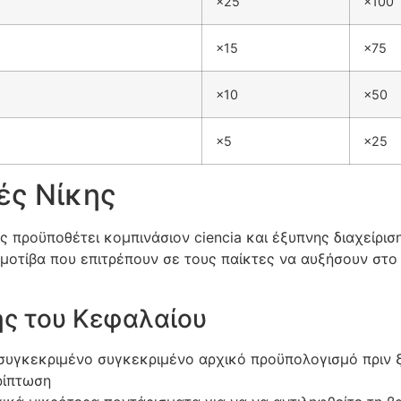
×25
×100
×15
×75
×10
×50
×5
×25
ές Νίκης
ας προϋποθέτει κομπινάσιον ciencia και έξυπνης διαχείρ
μοτίβα που επιτρέπουν σε τους παίκτες να αυξήσουν στο 
ης του Κεφαλαίου
υγκεκριμένο συγκεκριμένο αρχικό προϋπολογισμό πριν ξε
ρίπτωση