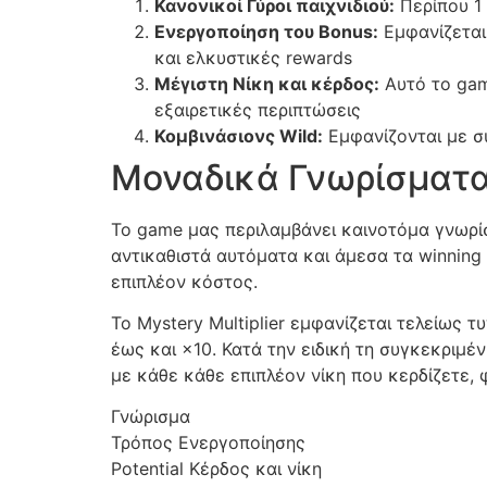
Κανονικοί Γύροι παιχνιδιού:
Περίπου 1 
Ενεργοποίηση του Bonus:
Εμφανίζεται
cklink panel
και ελκυστικές rewards
cklink
Μέγιστη Νίκη και κέρδος:
Αυτό το gam
εξαιρετικές περιπτώσεις
cklink
Κομβινάσιονς Wild:
Εμφανίζονται με σ
y Hacklink
Μοναδικά Γνωρίσματα
cklink
Το game μας περιλαμβάνει καινοτόμα γνωρίσ
cklink
αντικαθιστά αυτόματα και άμεσα τα winning i
επιπλέον κόστος.
cklink satın al
Το Mystery Multiplier εμφανίζεται τελείως 
cklink panel
έως και ×10. Κατά την ειδική τη συγκεκριμ
cklink panel
με κάθε κάθε επιπλέον νίκη που κερδίζετε,
cklink panel
Γνώρισμα
Τρόπος Ενεργοποίησης
cklink panel
Potential Κέρδος και νίκη