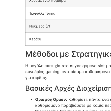
Χρυσαφένιο Νόμισμα
cklink panel
cklink panel
Τριφύλλι Τύχης
cklink panel
Νούμερο (7)
cklink panel
Κεράσι
cklink panel
cklink panel
Μέθοδοι με Στρατηγικ
uminati
Η μεγάλη επιτυχία στο συγκεκριμένο slot μ
cklink
συνεδρίες gaming, εντοπίσαμε καθορισμένα 
για κέρδος.
cklink Panel
Βασικές Αρχές Διαχείρισ
cklink
cklink Panel
Ορισμός Ορίων:
Καθορίστε πάντα ένα σ
καθορισμένο παραβιάσετε με καμία πε
sal oku