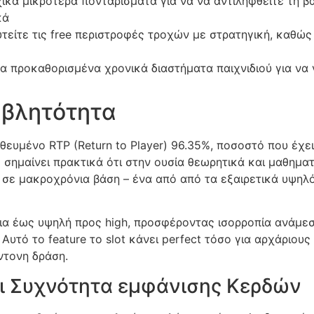
ικά μικρότερα ποντάρισματα για να να αντιληφθείτε τη βα
κά
είτε τις free περιστροφές τροχών με στρατηγική, καθώς
α προκαθορισμένα χρονικά διαστήματα παιχνιδιού για να 
αβλητότητα
ηθευμένο RTP (Return to Player) 96.35%, ποσοστό που έχε
ημαίνει πρακτικά ότι στην ουσία θεωρητικά και μαθηματι
35 σε μακροχρόνια βάση – ένα από από τα εξαιρετικά υψ
ια έως υψηλή προς high, προσφέροντας ισορροπία ανάμεσ
τό το feature το slot κάνει perfect τόσο για αρχάριους π
ντονη δράση.
αι Συχνότητα εμφάνισης Κερδών