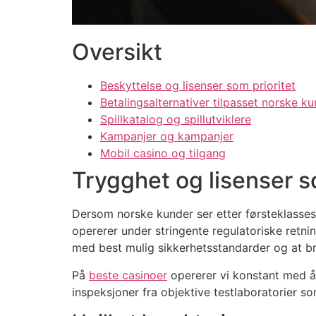
ink panel
Oversikt
ink panel
ink panel
Beskyttelse og lisenser som prioritet
Betalingsalternativer tilpasset norske k
ink panel
Spillkatalog og spillutviklere
ink panel
Kampanjer og kampanjer
Mobil casino og tilgang
ink panel
Trygghet og lisenser s
ink panel
Dersom norske kunder ser etter førsteklasses 
ink panel
opererer under stringente regulatoriske retnin
ink panel
med best mulig sikkerhetsstandarder og at b
ink panel
På
beste casinoer
opererer vi konstant med å
inspeksjoner fra objektive testlaboratorier som
ink panel