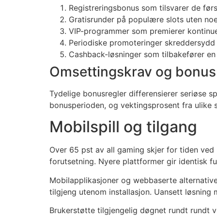
ink panel
Registreringsbonus som tilsvarer de før
Gratisrunder på populære slots uten no
ink panel
VIP-programmer som premierer kontinuer
Periodiske promoteringer skreddersydd 
ink panel
Cashback-løsninger som tilbakefører en
ink panel
Omsettingskrav og bonus
ink panel
Tydelige bonusregler differensierer seriøse spi
ink panel
bonusperioden, og vektingsprosent fra ulike 
ink panel
Mobilspill og tilgang
ink panel
Over 65 pst av all gaming skjer for tiden ved
ink panel
forutsetning. Nyere plattformer gir identisk 
ink panel
Mobilapplikasjoner og webbaserte alternative
ink panel
tilgjeng utenom installasjon. Uansett løsnin
ink panel
Brukerstøtte tilgjengelig døgnet rundt rundt v