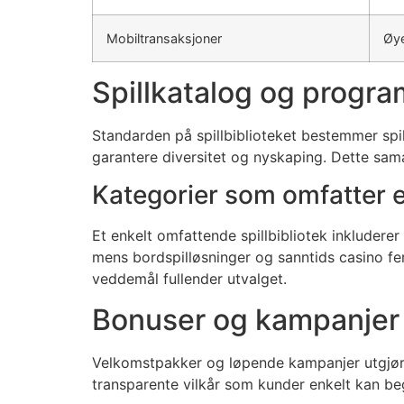
link
Mobiltransaksjoner
Øye
link
Spillkatalog og progr
ink panel
Standarden på spillbiblioteket bestemmer spil
ink panel
garantere diversitet og nyskaping. Dette samar
link
Kategorier som omfatter 
link
Et enkelt omfattende spillbibliotek inkluderer 
Hacklink
mens bordspilløsninger og sanntids casino fe
link
veddemål fullender utvalget.
link
Bonuser og kampanjer
ink satın al
Velkomstpakker og løpende kampanjer utgjør 
ink panel
transparente vilkår som kunder enkelt kan begr