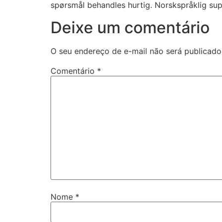
spørsmål behandles hurtig. Norskspråklig sup
ink panel
Deixe um comentário
link
ink panel
O seu endereço de e-mail não será publicado
ink panel
Comentário
*
ink panel
ink panel
ink panel
ink panel
ink panel
ink panel
Nome
*
ink panel
ink panel