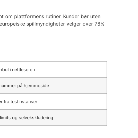
nt om plattformens rutiner. Kunder bør uten
ra europeiske spillmyndigheter velger over 78%
bol i nettleseren
snummer på hjemmeside
r fra testinstanser
 limits og selvekskludering