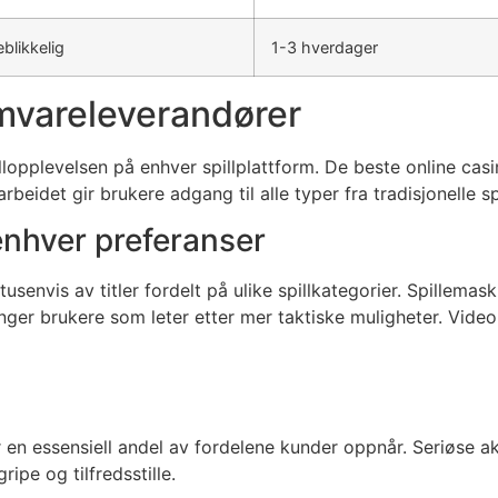
blikkelig
1-3 hverdager
amvareleverandører
lopplevelsen på enhver spillplattform. De beste online casin
beidet gir brukere adgang til alle typer fra tradisjonelle sp
enhver preferanser
tusenvis av titler fordelt på ulike spillkategorier. Spillema
nger brukere som leter etter mer taktiske muligheter. Vide
en essensiell andel av fordelene kunder oppnår. Seriøse a
ipe og tilfredsstille.