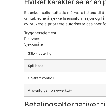
Hvilket karakteriserer en p
ink panel
ink panel
En enkelt solid nettside må være i stand til 
unntak evne å sjekke lisensinformasjon og få t
ink panel
av brukere å prioritere autoriserte casinoer fo
ink panel
Trygghetselement
Relevans
ink panel
Sjekkmåte
ink panel
SSL-kryptering
ink panel
Spilllisens
ink panel
inati
Objektiv kontroll
link
Ansvarlig gambling-verktøy
ink Panel
Betalingsalternativer 
link