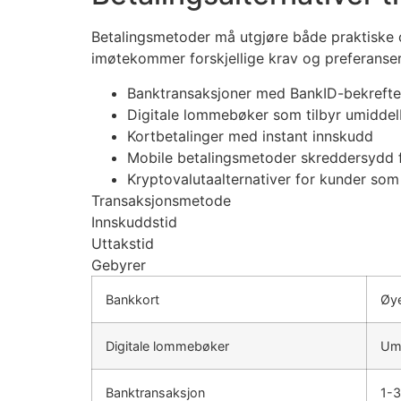
ink Panel
Betalingsmetoder må utgjøre både praktiske o
link
imøtekommer forskjellige krav og preferanser
l oku
Banktransaksjoner med BankID-bekreftel
Digitale lommebøker som tilbyr umiddel
ink Panel
Kortbetalinger med instant innskudd
Mobile betalingsmetoder skreddersydd f
ink Panel
Kryptovalutaalternativer for kunder som
ink panel
Transaksjonsmetode
Innskuddstid
l Oku
Uttakstid
link
Gebyrer
ink panel
Bankkort
Øye
ink panel
Digitale lommebøker
Um
ink panel
Banktransaksjon
1-3
link