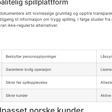
ålitelig spillplattform
å dokumentere sitt lovmessige grunnlag og opptre transpare
ilgjeng til informasjon om trygg spilling. I følge studier f
ran ikke-regulerte alternativer.
Beskytter personopplysninger
Låssym
Garanterer lovlig operasjon
Lisen
Sikrer fair spillopplevelse
Atteste
Sikrer kunder
Aktive
tilpasset norske kunder