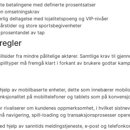
ste betalingene med definerte prosentsatser
en omsetningskrav
lig deltagelse med lojalitetspoeng og VIP-nivåer
årstider og store sportsbegivenheter
 prosentandel av tap
regler
llsider fra mindre pålitelige aktører. Samtlige krav til gjen
spilltyper må fremgå klart i forkant av brukere godtar kamp
 hjelp av mobilbaserte enheter, dette som innebærer mobilo
funksjonalitet på mobiltelefoner og tablets som på konvensj
r rivaliserer om kundenes oppmerksomhet, i hvilket sistnev
g må navigering, spill-loading og transaksjonsprosesser ope
ed hjelp av sanntids meldingstjeneste, e-post og telefonkont