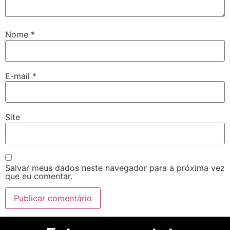
arsbahis
oliganbet
Nome
*
oliganbet
ixbet
E-mail
*
ojobet
oliganbet
Site
urboslot
etpark
Salvar meus dados neste navegador para a próxima vez
ojobet giriş
que eu comentar.
oliganbet
oliganbet giriş
randpashabet