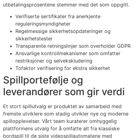
utbetalingsprosentene stemmer med det som oppgitt.
acklink Panel
Verifiserte sertifikater fra anerkjente
acklink
reguleringsmyndigheter
asal oku
Regelmessige sikkerhetsopdateringer og
sikkerhetstester
acklink Panel
Transparente retningslinjer som overholder GDPR
Ansvarlige kontrollmekanismer som omfatter
acklink Panel
restriksjoner og selvekskludering
acklink panel
Tofaktor verifisering for ekstra sikkerhet
Spillportefølje og
asal Oku
leverandører som gir verdi
acklink
acklink panel
Et stort spillutvalg er produktet av samarbeid med
fremste utviklere som stadig utvikler nye og moderne
acklink panel
spillopplevelser. Vårt team kuraterer omhyggelig
acklink panel
plattformens utvalg for å omfatte alt fra klassiske
bordspill til de siste videospillautomatene med
acklink