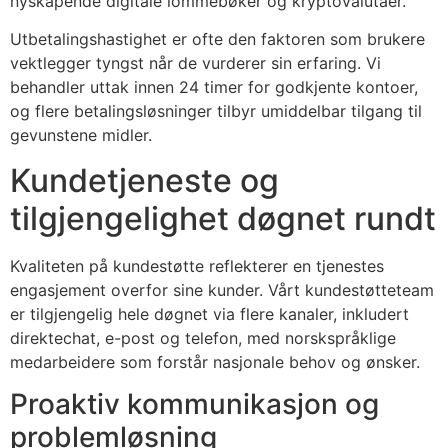
nyskapende digitale lommebøker og kryptovalutaer.
acklink panel
Utbetalingshastighet er ofte den faktoren som brukere
acklink
vektlegger tyngst når de vurderer sin erfaring. Vi
behandler uttak innen 24 timer for godkjente kontoer,
acklink panel
og flere betalingsløsninger tilbyr umiddelbar tilgang til
gevunstene midler.
acklink panel
Kundetjeneste og
acklink panel
tilgjengelighet døgnet rundt
acklink panel
acklink panel
Kvaliteten på kundestøtte reflekterer en tjenestes
engasjement overfor sine kunder. Vårt kundestøtteteam
acklink panel
er tilgjengelig hele døgnet via flere kanaler, inkludert
acklink panel
direktechat, e-post og telefon, med norskspråklige
medarbeidere som forstår nasjonale behov og ønsker.
acklink panel
Proaktiv kommunikasjon og
acklink panel
problemløsning
acklink panel