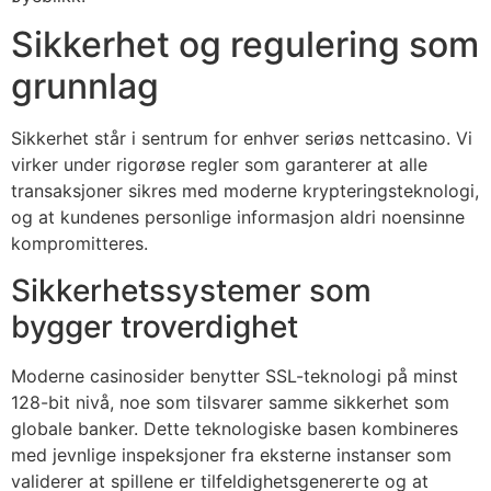
acklink panel
Sikkerhet og regulering som
acklink panel
grunnlag
acklink panel
Sikkerhet står i sentrum for enhver seriøs nettcasino. Vi
acklink panel
virker under rigorøse regler som garanterer at alle
acklink panel
transaksjoner sikres med moderne krypteringsteknologi,
og at kundenes personlige informasjon aldri noensinne
acklink panel
kompromitteres.
acklink panel
Sikkerhetssystemer som
acklink panel
bygger troverdighet
lluminati
Moderne casinosider benytter SSL-teknologi på minst
acklink
128-bit nivå, noe som tilsvarer samme sikkerhet som
globale banker. Dette teknologiske basen kombineres
acklink Panel
med jevnlige inspeksjoner fra eksterne instanser som
acklink
validerer at spillene er tilfeldighetsgenererte og at