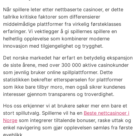
Når spillere leter etter nettbaserte casinoer, er dette
acklink panel
tallrike kritiske faktorer som differensierer
acklink panel
middelmådige plattformer fra virkelig førsteklasses
erfaringer. Vi vektlegger å gi spillernes spillere en
acklink panel
helhetlig opplevelse som kombinerer moderne
innovasjon med tilgjengelighet og trygghet.
acklink panel
Det norske markedet har erfart en betydelig ekspansjon
acklink panel
de siste årene, med over 300 000 aktive casinokunder
acklink panel
som jevnlig bruker online spillplattformer. Dette
statistikken bekrefter etterspørselen for plattformer
acklink panel
som ikke bare tilbyr moro, men også sikrer kundenes
acklink panel
interesser gjennom transparens og troverdighet.
acklink panel
Hos oss erkjenner vi at brukere søker mer enn bare et
stort spillutvalg. Spillerne vil ha en
Beste nettcasinoer i
acklink panel
Norge
som integrerer tiltalende bonuser, raske uttak og
enkel navigering som gjør opplevelsen sømløs fra første
acklink panel
øyeblikk.