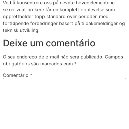
Ved å konsentrere oss på nevnte hovedelementene
acklink panel
sikrer vi at brukere får en komplett opplevelse som
acklink panel
opprettholder topp standard over perioder, med
fortløpende forbedringer basert på tilbakemeldinger og
acklink panel
teknisk utvikling.
acklink giriş
Deixe um comentário
ltrabet
O seu endereço de e-mail não será publicado.
Campos
ay per sale
obrigatórios são marcados com
*
asacasino
Comentário
*
ulibet
asibom
acking Forum
etpark giriş
apanca escort