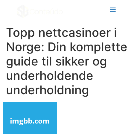
acklink panel
acklink panel
acklink paketleri
Topp nettcasinoer i
acklink
Norge: Din komplette
acklink
guide til sikker og
acklink
underholdende
acklink
acklink
underholdning
acklink panel
acklink panel
acklink panel
acklink panel