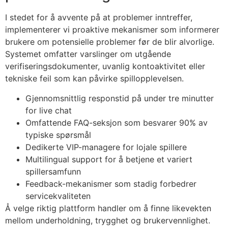
I stedet for å avvente på at problemer inntreffer,
acklink satın al
implementerer vi proaktive mekanismer som informerer
acklink Panel
brukere om potensielle problemer før de blir alvorlige.
Systemet omfatter varslinger om utgående
acklink Panel
verifiseringsdokumenter, uvanlig kontoaktivitet eller
acklink Panel
tekniske feil som kan påvirke spillopplevelsen.
acklink Panel
Gjennomsnittlig responstid på under tre minutter
for live chat
acklink Panel
Omfattende FAQ-seksjon som besvarer 90% av
typiske spørsmål
acklink Panel
Dedikerte VIP-managere for lojale spillere
acklink Panel
Multilingual support for å betjene et variert
spillersamfunn
acklink Panel
Feedback-mekanismer som stadig forbedrer
acklink Panel
servicekvaliteten
Å velge riktig plattform handler om å finne likevekten
acklink Panel
mellom underholdning, trygghet og brukervennlighet.