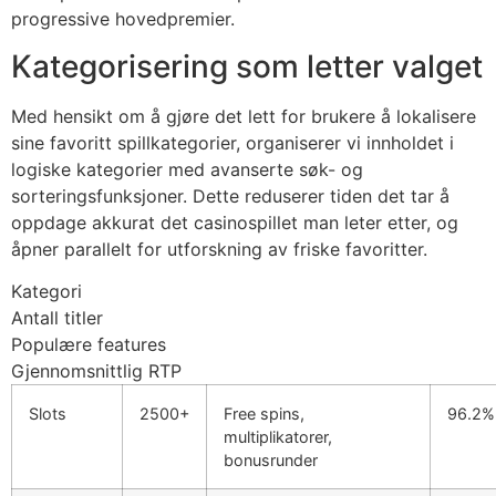
progressive hovedpremier.
acklink
Kategorisering som letter valget
acklink
Med hensikt om å gjøre det lett for brukere å lokalisere
acklink panel
sine favoritt spillkategorier, organiserer vi innholdet i
acklink panel
logiske kategorier med avanserte søk- og
sorteringsfunksjoner. Dette reduserer tiden det tar å
acklink
oppdage akkurat det casinospillet man leter etter, og
åpner parallelt for utforskning av friske favoritter.
acklink
Kategori
uy Hacklink
Antall titler
acklink
Populære features
Gjennomsnittlig RTP
acklink
Slots
2500+
Free spins,
96.2%
acklink satın al
multiplikatorer,
bonusrunder
acklink panel