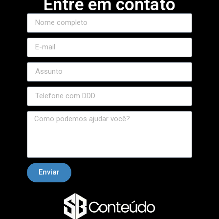
Entre em contato
asinolevant
ojobet
Enviar