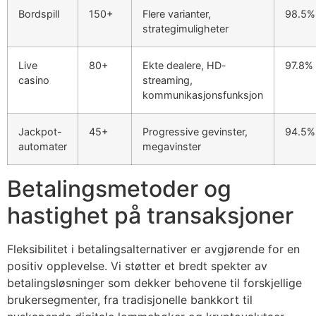
acklink panel
Bordspill
150+
Flere varianter,
98.5%
strategimuligheter
acklink panel
acklink panel
Live
80+
Ekte dealere, HD-
97.8%
casino
streaming,
acklink panel
kommunikasjonsfunksjon
acklink panel
Jackpot-
45+
Progressive gevinster,
94.5%
acklink panel
automater
megavinster
acklink panel
Betalingsmetoder og
acklink panel
hastighet på transaksjoner
acklink panel
Fleksibilitet i betalingsalternativer er avgjørende for en
acklink panel
positiv opplevelse. Vi støtter et bredt spekter av
acklink panel
betalingsløsninger som dekker behovene til forskjellige
brukersegmenter, fra tradisjonelle bankkort til
acklink panel