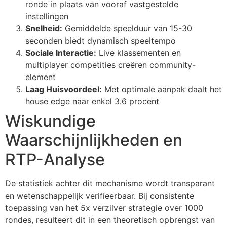
ronde in plaats van vooraf vastgestelde
cklink panel
instellingen
Snelheid:
Gemiddelde speelduur van 15-30
cklink panel
seconden biedt dynamisch speeltempo
cklink panel
Sociale Interactie:
Live klassementen en
multiplayer competities creëren community-
cklink panel
element
Laag Huisvoordeel:
Met optimale aanpak daalt het
cklink panel
house edge naar enkel 3.6 procent
cklink panel
Wiskundige
cklink panel
Waarschijnlijkheden en
cklink panel
RTP-Analyse
cklink panel
De statistiek achter dit mechanisme wordt transparant
cklink satın al
en wetenschappelijk verifieerbaar. Bij consistente
cklink Panel
toepassing van het 5x verzilver strategie over 1000
rondes, resulteert dit in een theoretisch opbrengst van
cklink Panel