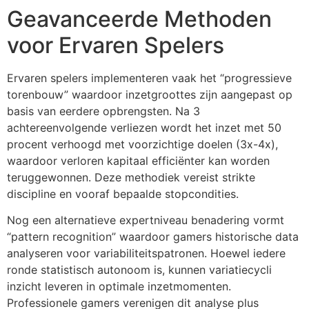
cklink giriş
Geavanceerde Methoden
y per sale
voor Ervaren Spelers
etebet
Ervaren spelers implementeren vaak het “progressieve
libet
torenbouw” waardoor inzetgroottes zijn aangepast op
basis van eerdere opbrengsten. Na 3
liganbet
achtereenvolgende verliezen wordt het inzet met 50
acking Forum
procent verhoogd met voorzichtige doelen (3x-4x),
waardoor verloren kapitaal efficiënter kan worden
jobet giriş
teruggewonnen. Deze methodiek vereist strikte
apanca escort
discipline en vooraf bepaalde stopcondities.
arsbahis
Nog een alternatieve expertniveau benadering vormt
“pattern recognition” waardoor gamers historische data
jobet
analyseren voor variabiliteitspatronen. Hoewel iedere
ronde statistisch autonoom is, kunnen variatiecycli
liganbet
inzicht leveren in optimale inzetmomenten.
xbet
Professionele gamers verenigen dit analyse plus