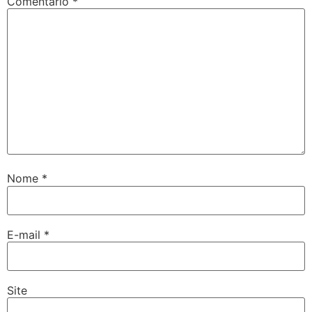
Comentário
*
etpark
tikbet
ritbet
nadolucasino
cerbet
arsbahis
Nome
*
E-mail
*
Site