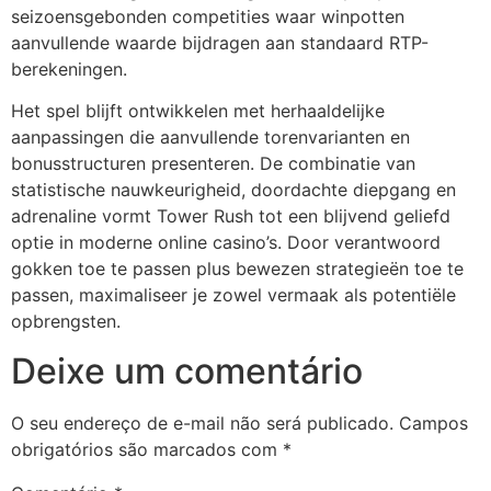
seizoensgebonden competities waar winpotten
jobet
aanvullende waarde bijdragen aan standaard RTP-
arsbahis
berekeningen.
jobet
Het spel blijft ontwikkelen met herhaaldelijke
aanpassingen die aanvullende torenvarianten en
jobet
bonusstructuren presenteren. De combinatie van
statistische nauwkeurigheid, doordachte diepgang en
liganbet giriş
adrenaline vormt Tower Rush tot een blijvend geliefd
liganbet
optie in moderne online casino’s. Door verantwoord
gokken toe te passen plus bewezen strategieën toe te
liganbet giriş
passen, maximaliseer je zowel vermaak als potentiële
randpashabet
opbrengsten.
Deixe um comentário
jobet
jobet
O seu endereço de e-mail não será publicado.
Campos
cklink Panel
obrigatórios são marcados com
*
randpashabet