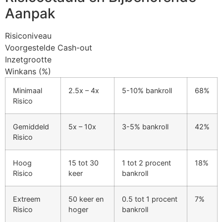
Aanpak
cklink panel
Risiconiveau
cklink
Voorgestelde Cash-out
cklink
Inzetgrootte
Winkans (%)
y Hacklink
Minimaal
2.5x – 4x
5-10% bankroll
68%
cklink
Risico
cklink
Gemiddeld
5x – 10x
3-5% bankroll
42%
cklink satın al
Risico
cklink panel
Hoog
15 tot 30
1 tot 2 procent
18%
cklink panel
Risico
keer
bankroll
cklink panel
Extreem
50 keer en
0.5 tot 1 procent
7%
cklink panel
Risico
hoger
bankroll