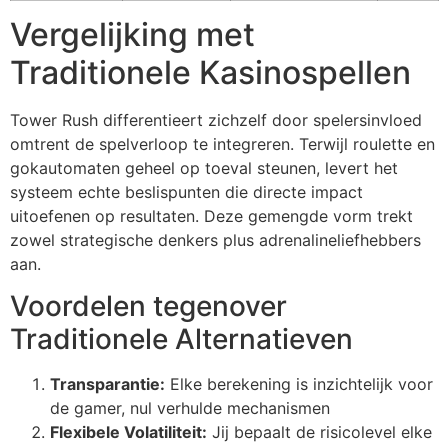
cklink panel
Vergelijking met
cklink panel
Traditionele Kasinospellen
cklink panel
Tower Rush differentieert zichzelf door spelersinvloed
cklink panel
omtrent de spelverloop te integreren. Terwijl roulette en
cklink panel
gokautomaten geheel op toeval steunen, levert het
systeem echte beslispunten die directe impact
cklink panel
uitoefenen op resultaten. Deze gemengde vorm trekt
zowel strategische denkers plus adrenalineliefhebbers
cklink panel
aan.
cklink panel
Voordelen tegenover
cklink panel
Traditionele Alternatieven
cklink panel
Transparantie:
Elke berekening is inzichtelijk voor
cklink
de gamer, nul verhulde mechanismen
Flexibele Volatiliteit:
Jij bepaalt de risicolevel elke
cklink panel