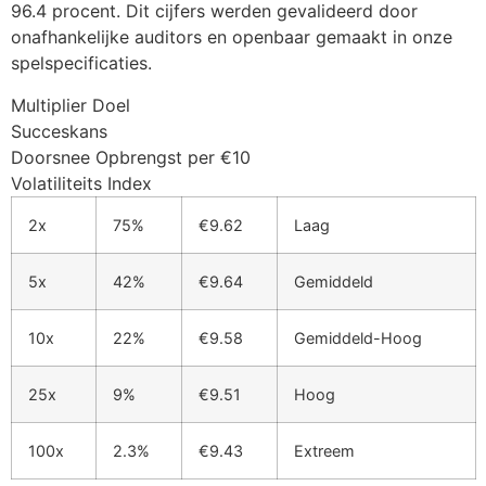
96.4 procent. Dit cijfers werden gevalideerd door
onafhankelijke auditors en openbaar gemaakt in onze
cklink Panel
spelspecificaties.
cklink Panel
Multiplier Doel
cklink Panel
Succeskans
Doorsnee Opbrengst per €10
cklink Panel
Volatiliteits Index
cklink Panel
2x
75%
€9.62
Laag
cklink Panel
5x
42%
€9.64
Gemiddeld
cklink Panel
cklink Panel
10x
22%
€9.58
Gemiddeld-Hoog
cklink panel
25x
9%
€9.51
Hoog
cklink panel
100x
2.3%
€9.43
Extreem
cklink panel