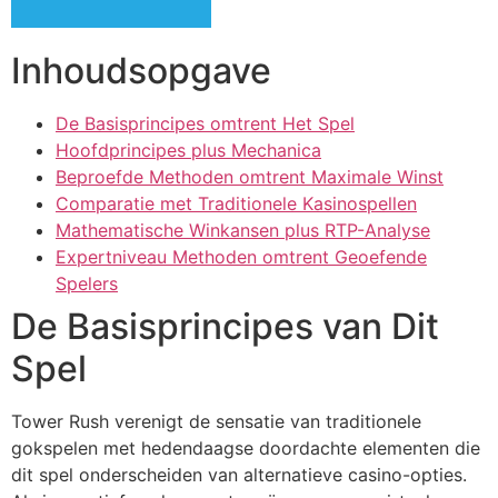
cklink panel
Inhoudsopgave
cklink panel
cklink panel
De Basisprincipes omtrent Het Spel
Hoofdprincipes plus Mechanica
cklink panel
Beproefde Methoden omtrent Maximale Winst
cklink panel
Comparatie met Traditionele Kasinospellen
Mathematische Winkansen plus RTP-Analyse
cklink panel
Expertniveau Methoden omtrent Geoefende
cklink panel
Spelers
De Basisprincipes van Dit
cklink panel
Spel
cklink satın al
cklink satın al
Tower Rush verenigt de sensatie van traditionele
gokspelen met hedendaagse doordachte elementen die
cklink panel
dit spel onderscheiden van alternatieve casino-opties.
cklink panel