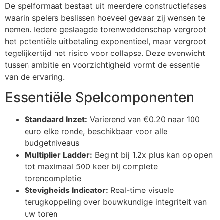
cklink panel
De spelformaat bestaat uit meerdere constructiefases
waarin spelers beslissen hoeveel gevaar zij wensen te
cklink panel
nemen. Iedere geslaagde torenweddenschap vergroot
het potentiële uitbetaling exponentieel, maar vergroot
cklink panel
tegelijkertijd het risico voor collapse. Deze evenwicht
cklink panel
tussen ambitie en voorzichtigheid vormt de essentie
van de ervaring.
cklink panel
Essentiële Spelcomponenten
cklink panel
luminati
Standaard Inzet:
Varierend van €0.20 naar 100
euro elke ronde, beschikbaar voor alle
cklink
budgetniveaus
Multiplier Ladder:
Begint bij 1.2x plus kan oplopen
cklink Panel
tot maximaal 500 keer bij complete
cklink
torencompletie
Stevigheids Indicator:
Real-time visuele
cklink Panel
terugkoppeling over bouwkundige integriteit van
asal oku
uw toren