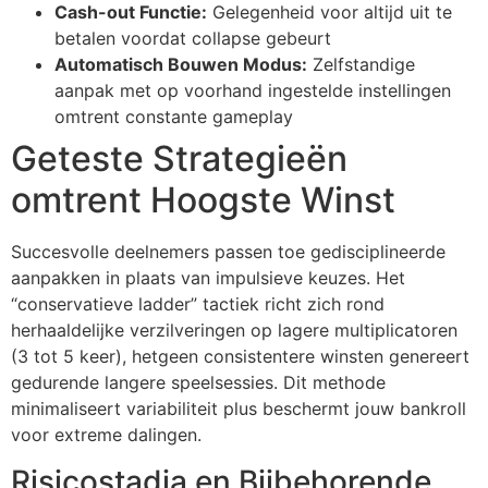
Cash-out Functie:
Gelegenheid voor altijd uit te
cklink Panel
betalen voordat collapse gebeurt
Automatisch Bouwen Modus:
Zelfstandige
cklink Panel
aanpak met op voorhand ingestelde instellingen
cklink panel
omtrent constante gameplay
Geteste Strategieën
asal Oku
omtrent Hoogste Winst
cklink
cklink panel
Succesvolle deelnemers passen toe gedisciplineerde
cklink panel
aanpakken in plaats van impulsieve keuzes. Het
“conservatieve ladder” tactiek richt zich rond
cklink panel
herhaaldelijke verzilveringen op lagere multiplicatoren
(3 tot 5 keer), hetgeen consistentere winsten genereert
cklink
gedurende langere speelsessies. Dit methode
cklink
minimaliseert variabiliteit plus beschermt jouw bankroll
voor extreme dalingen.
cklink
Risicostadia en Bijbehorende
cklink panel