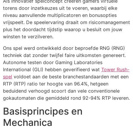
Als innovatief spelconcept creëren gamers virtuele
torens door inzetkeuzes uit te voeren, waarbij elke
cklink panel
niveau aanvullende multiplicatoren en bonusopties
vrijspeelt. De speelervaring draait om risicomanagement
cklink panel
plus het doordacht tijdstip waarop u besluit om jouw
cklink panel
winsten te verzilveren.
cklink panel
Ons spel werd ontwikkeld door beproefde RNG (RNG)
techniek dat zonder twijfel faire uitkomsten genereert.
cklink panel
Autonome testen door Gaming Laboratories
cklink panel
International (GLI) hebben geverifieerd wat
Tower Rush-
spel
voldoet aan de beste branchestandaarden met een
cklink panel
RTP (RTP) ratio ter hoogte van 96.4%, hetgeen
beduidend verhoogd scoort dan vele conventionele
cklink panel
gokautomaten die gemiddeld rond 92-94% RTP leveren.
cklink panel
Basisprincipes en
cklink panel
Mechanica
cklink panel