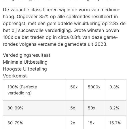
cklink panel
De variantie classificeren wij in de vorm van medium-
hoog. Ongeveer 35% op alle spelrondes resulteert in
cklink panel
opbrengst, met een gemiddelde winuitkering op 2.8x de
cklink panel
bet bij succesvolle verdediging. Grote winsten boven
100x de bet treden op in circa 0.8% van deze game-
cklink panel
rondes volgens verzamelde gamedata uit 2023.
cklink panel
Verdedigingsresultaat
Minimale Uitbetaling
cklink panel
Hoogste Uitbetaling
cklink panel
Voorkomst
cklink panel
100% (Perfecte
50x
5000x
0.3%
verdediging)
cklink panel
cklink satın al
80-99%
5x
50x
8.2%
cklink Panel
60-79%
2x
15x
15.7%
cklink Panel