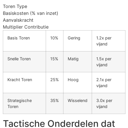
Toren Type
cklink Panel
Basiskosten (% van inzet)
cklink Panel
Aanvalskracht
Multiplier Contributie
cklink panel
Basis Toren
10%
Gering
1.2x per
asal Oku
vijand
cklink
Snelle Toren
15%
Matig
1.5x per
cklink panel
vijand
cklink panel
Kracht Toren
25%
Hoog
2.1x per
cklink panel
vijand
cklink
Strategische
35%
Wisselend
3.0x per
cklink
Toren
vijand
cklink
Tactische Onderdelen dat
cklink panel