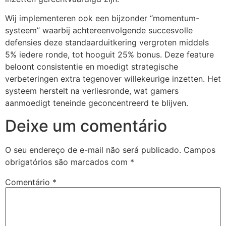
Wij implementeren ook een bijzonder “momentum-
etpark
systeem” waarbij achtereenvolgende succesvolle
tikbet
defensies deze standaarduitkering vergroten middels
5% iedere ronde, tot hooguit 25% bonus. Deze feature
ritbet
beloont consistentie en moedigt strategische
nadolucasino
verbeteringen extra tegenover willekeurige inzetten. Het
systeem herstelt na verliesronde, wat gamers
cerbet
aanmoedigt teneinde geconcentreerd te blijven.
arsbahis
Deixe um comentário
O seu endereço de e-mail não será publicado.
Campos
obrigatórios são marcados com
*
Comentário
*