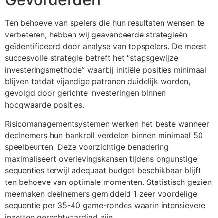
jobet
Ten behoeve van spelers die hun resultaten wensen te
arsbahis
verbeteren, hebben wij geavanceerde strategieën
geïdentificeerd door analyse van topspelers. De meest
jobet
succesvolle strategie betreft het “stapsgewijze
jobet
investeringsmethode” waarbij initiële posities minimaal
blijven totdat vijandige patronen duidelijk worden,
liganbet giriş
gevolgd door gerichte investeringen binnen
hoogwaarde posities.
liganbet
Risicomanagementsystemen werken het beste wanneer
liganbet giriş
deelnemers hun bankroll verdelen binnen minimaal 50
randpashabet
speelbeurten. Deze voorzichtige benadering
maximaliseert overlevingskansen tijdens ongunstige
jobet
sequenties terwijl adequaat budget beschikbaar blijft
jobet
ten behoeve van optimale momenten. Statistisch gezien
meemaken deelnemers gemiddeld 1 zeer voordelige
cklink Panel
sequentie per 35-40 game-rondes waarin intensievere
inzetten gerechtvaardigd zijn.
randpashabet