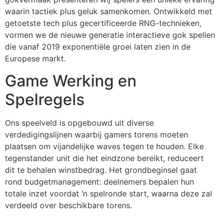
waarin tactiek plus geluk samenkomen. Ontwikkeld met
cklink panel
getoetste tech plus gecertificeerde RNG-technieken,
vormen we de nieuwe generatie interactieve gok spellen
cklink panel
die vanaf 2019 exponentiële groei laten zien in de
cklink panel
Europese markt.
cklink panel
Game Werking en
cklink panel
Spelregels
cklink panel
Ons speelveld is opgebouwd uit diverse
cklink panel
verdedigingslijnen waarbij gamers torens moeten
plaatsen om vijandelijke waves tegen te houden. Elke
cklink panel
tegenstander unit die het eindzone bereikt, reduceert
cklink panel
dit te behalen winstbedrag. Het grondbeginsel gaat
rond budgetmanagement: deelnemers bepalen hun
cklink panel
totale inzet voordat ‘n spelronde start, waarna deze zal
verdeeld over beschikbare torens.
cklink panel