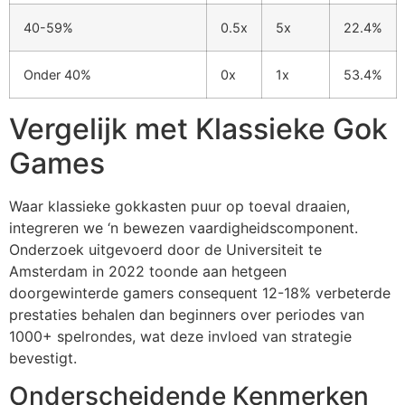
40-59%
0.5x
5x
22.4%
cklink Panel
cklink Panel
Onder 40%
0x
1x
53.4%
cklink Panel
Vergelijk met Klassieke Gok
cklink Panel
Games
cklink Panel
Waar klassieke gokkasten puur op toeval draaien,
cklink Panel
integreren we ‘n bewezen vaardigheidscomponent.
cklink Panel
Onderzoek uitgevoerd door de Universiteit te
Amsterdam in 2022 toonde aan hetgeen
cklink Panel
doorgewinterde gamers consequent 12-18% verbeterde
cklink panel
prestaties behalen dan beginners over periodes van
1000+ spelrondes, wat deze invloed van strategie
cklink panel
bevestigt.
cklink panel
Onderscheidende Kenmerken