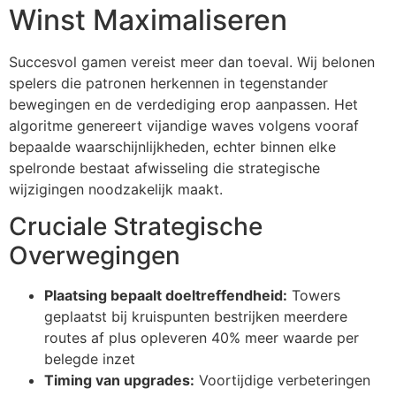
Winst Maximaliseren
cklink panel
Succesvol gamen vereist meer dan toeval. Wij belonen
cklink
spelers die patronen herkennen in tegenstander
cklink
bewegingen en de verdediging erop aanpassen. Het
algoritme genereert vijandige waves volgens vooraf
y Hacklink
bepaalde waarschijnlijkheden, echter binnen elke
spelronde bestaat afwisseling die strategische
cklink
wijzigingen noodzakelijk maakt.
cklink
Cruciale Strategische
cklink satın al
Overwegingen
cklink panel
Plaatsing bepaalt doeltreffendheid:
Towers
cklink panel
geplaatst bij kruispunten bestrijken meerdere
routes af plus opleveren 40% meer waarde per
cklink panel
belegde inzet
cklink panel
Timing van upgrades:
Voortijdige verbeteringen