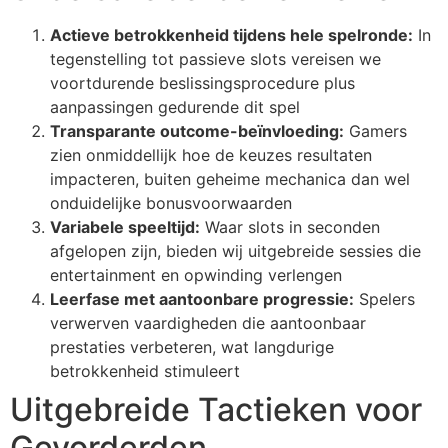
cklink giriş
Actieve betrokkenheid tijdens hele spelronde:
In
y per sale
tegenstelling tot passieve slots vereisen we
voortdurende beslissingsprocedure plus
etebet
aanpassingen gedurende dit spel
libet
Transparante outcome-beïnvloeding:
Gamers
zien onmiddellijk hoe de keuzes resultaten
liganbet
impacteren, buiten geheime mechanica dan wel
acking Forum
onduidelijke bonusvoorwaarden
Variabele speeltijd:
Waar slots in seconden
jobet giriş
afgelopen zijn, bieden wij uitgebreide sessies die
entertainment en opwinding verlengen
apanca escort
Leerfase met aantoonbare progressie:
Spelers
arsbahis
verwerven vaardigheden die aantoonbaar
prestaties verbeteren, wat langdurige
jobet
betrokkenheid stimuleert
liganbet
Uitgebreide Tactieken voor
xbet
Gevorderden