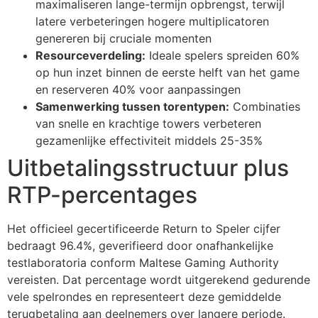
maximaliseren lange-termijn opbrengst, terwijl
cklink panel
latere verbeteringen hogere multiplicatoren
cklink panel
genereren bij cruciale momenten
Resourceverdeling:
Ideale spelers spreiden 60%
cklink panel
op hun inzet binnen de eerste helft van het game
en reserveren 40% voor aanpassingen
cklink panel
Samenwerking tussen torentypen:
Combinaties
cklink panel
van snelle en krachtige towers verbeteren
gezamenlijke effectiviteit middels 25-35%
cklink panel
Uitbetalingsstructuur plus
cklink panel
RTP-percentages
cklink panel
cklink panel
Het officieel gecertificeerde Return to Speler cijfer
bedraagt 96.4%, geverifieerd door onafhankelijke
cklink panel
testlaboratoria conform Maltese Gaming Authority
vereisten. Dat percentage wordt uitgerekend gedurende
cklink
vele spelrondes en representeert deze gemiddelde
cklink panel
terugbetaling aan deelnemers over langere periode.