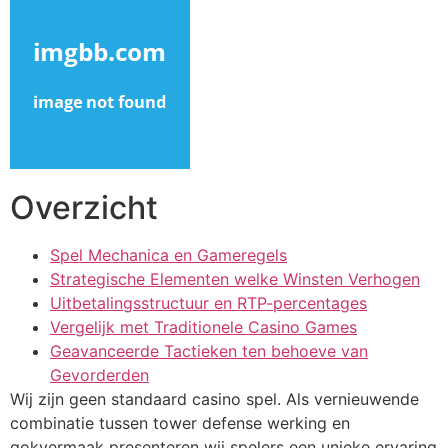
cklink panel
cklink panel
cklink panel
cklink panel
cklink panel
Overzicht
cklink panel
cklink panel
Spel Mechanica en Gameregels
Strategische Elementen welke Winsten Verhogen
cklink panel
Uitbetalingsstructuur en RTP-percentages
Vergelijk met Traditionele Casino Games
cklink satın al
Geavanceerde Tactieken ten behoeve van
cklink satın al
Gevorderden
Wij zijn geen standaard casino spel. Als vernieuwende
cklink panel
combinatie tussen tower defense werking en
cklink panel
gokvermaak presenteren wij spelers een unieke ervaring