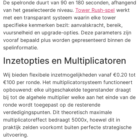
De spelronde duurt van 90 en 180 seconden, afhangend
cklink panel
van het geselecteerde niveau.
Tower Rush-spel
werkt
cklink panel
met een transparant systeem waarin elke tower
specifieke kenmerken bezit: aanvalskracht, bereik,
cklink panel
vuursnelheid en upgrade-opties. Deze parameters zijn
cklink panel
vooraf bepaald plus worden gepresenteerd binnen de
spelinformatie.
cklink panel
Inzetopties en Multiplicatoren
cklink panel
Wij bieden flexibele inzetmogelijkheden vanaf €0.20 tot
luminati
€100 per ronde. Het multiplicatorsysteem functioneert
cklink
opbouwend: elke uitgeschakelde tegenstander draagt
bij tot de algehele multiplier welke aan het einde van de
cklink Panel
ronde wordt toegepast op de resterende
cklink
verdedigingspunten. Dit theoretisch maximale
multiplicatoreffect bedraagt 5000x, hoewel dit in
cklink Panel
praktijk zelden voorkomt buiten perfecte strategische
uitvoering.
asal oku