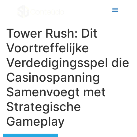
cklink panel
cklink panel
cklink paketleri
Tower Rush: Dit
cklink
Voortreffelijke
cklink
Verdedigingsspel die
cklink
Casinospanning
cklink
cklink panel
Samenvoegt met
cklink panel
Strategische
cklink panel
Gameplay
cklink panel
cklink panel