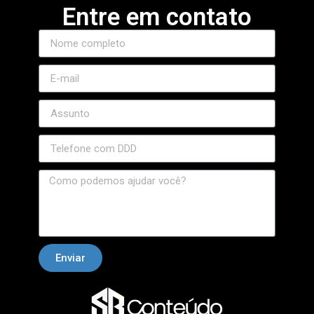
Entre em contato
etwoon
tvakti
tvole
Enviar