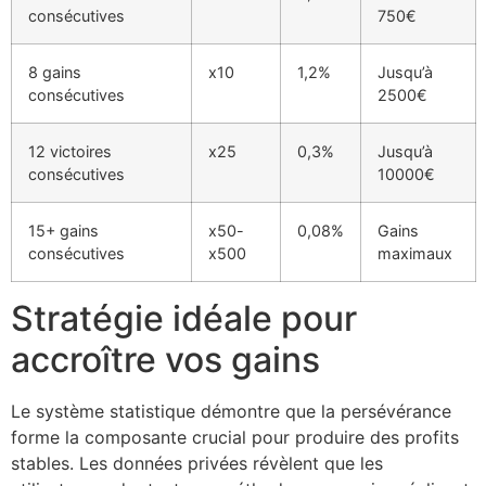
cklink panel
consécutives
750€
cklink panel
8 gains
x10
1,2%
Jusqu’à
cklink panel
consécutives
2500€
cklink panel
12 victoires
x25
0,3%
Jusqu’à
consécutives
10000€
cklink panel
cklink panel
15+ gains
x50-
0,08%
Gains
consécutives
x500
maximaux
luminati
cklink
Stratégie idéale pour
cklink Panel
accroître vos gains
cklink
Le système statistique démontre que la persévérance
cklink Panel
forme la composante crucial pour produire des profits
stables. Les données privées révèlent que les
sal oku