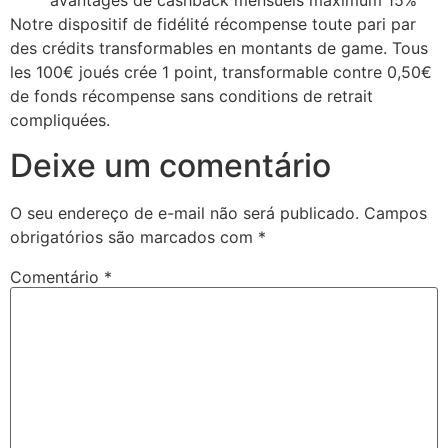
avantages de cashback mensuels maximum 15%
cklink giriş
Notre dispositif de fidélité récompense toute pari par
des crédits transformables en montants de game. Tous
y per sale
les 100€ joués crée 1 point, transformable contre 0,50€
jobet
de fonds récompense sans conditions de retrait
compliquées.
liganbet
Deixe um comentário
liganbet
cking Forum
O seu endereço de e-mail não será publicado.
Campos
obrigatórios são marcados com
*
jobet giriş
Comentário
*
panca escort
rsbahis
jobet giriş
liganbet
xbet