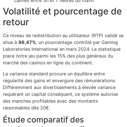
calmes entre 3h et 7 heures du matin
Volatilité et pourcentage de
cklink panel
retour
cklink
cklink
Ce niveau de redistribution au utilisateur (RTP) validé se
situe à
96,47%
, un pourcentage contrôlé par Gaming
y Hacklink
Laboratories International en mars 2024. La statistique
cklink
place notre jeu parmi les 15% des plus généreux du
marché des casinos en ligne du continent.
cklink
La variance standard procure un équilibre entre
cklink satın al
régularité des gains et envergure des rémunérations.
cklink panel
Différemment aux divertissements à élevée variance
requérant un capital conséquent, ce système autorise
cklink panel
des manches profitables avec des montants
raisonnables dès 20€.
cklink panel
Étude comparatif des
cklink panel