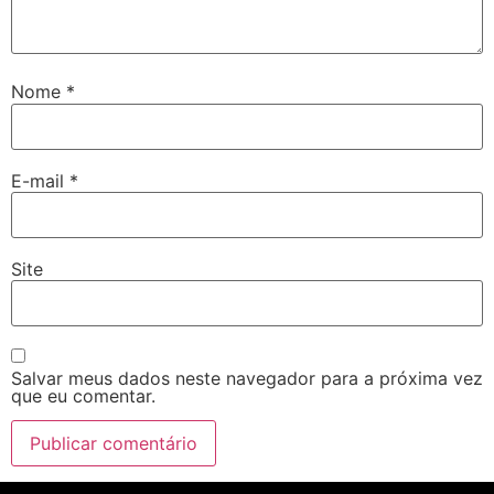
jobet
rsbahis
Nome
*
jobet giriş
jobet
E-mail
*
liganbet giriş
liganbet
Site
liganbet giriş
andpashabet
jobet
Salvar meus dados neste navegador para a próxima vez
que eu comentar.
jobet
cklink Panel
twild