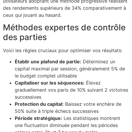
utilisateurs adoptant une méthode progressive réalisent
cklink Panel
des rendements supérieurs de 34% comparativement à
ceux qui jouant au hasard.
cklink Panel
Méthodes expertes de contrôle
cklink panel
des parties
sal Oku
Voici les règles cruciaux pour optimiser vos résultats:
cklink
Établir une plafond de partie:
Déterminez un
cklink panel
capital maximal par session, généralement 5% de
cklink panel
le budget complet utilisable
Capitaliser sur les séquences:
Élevez
cklink panel
graduellement vos paris de 10% suivant 2 victoires
successives
cklink
Protection du capital:
Baissez votre enchère de
cklink
50% suite à triple échecs successives
Période stratégique:
Les statistiques montrent
cklink
une fluctuation diminuée pendant les périodes
cklink panel