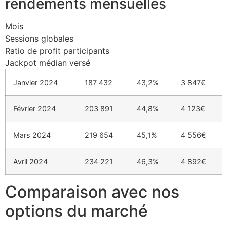
rendements mensuelles
cklink panel
cklink panel
Mois
Sessions globales
cklink panel
Ratio de profit participants
Jackpot médian versé
cklink panel
Janvier 2024
187 432
43,2%
3 847€
cklink panel
cklink panel
Février 2024
203 891
44,8%
4 123€
cklink panel
Mars 2024
219 654
45,1%
4 556€
cklink panel
cklink panel
Avril 2024
234 221
46,3%
4 892€
cklink panel
Comparaison avec nos
cklink
options du marché
cklink panel