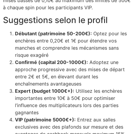
mises basses de 0,10€ au maximum des limites de 500€
à chaque spin pour les participants VIP.
cklink Panel
Suggestions selon le profil
cklink Panel
Débutant (patrimoine 50-200€):
Optez pour les
cklink Panel
enchères entre 0,20€ et 1€ pour étendre vos
cklink Panel
manches et comprendre les mécanismes sans
risque exagéré
cklink Panel
Confirmé (capital 200-1000€):
Adoptez une
cklink Panel
approche progressive avec des mises de départ
entre 2€ et 5€, en élevant durant les
cklink Panel
enchaînements avantageuses
Expert (budget 1000€+):
Utilisez les enchères
cklink Panel
importantes entre 10€ à 50€ pour optimiser
cklink panel
l’influence des multiplicateurs lors des parties
gagnantes
cklink panel
VIP (patrimoine 5000€+):
Entrez aux salles
cklink panel
exclusives avec des plafonds sur mesure et des