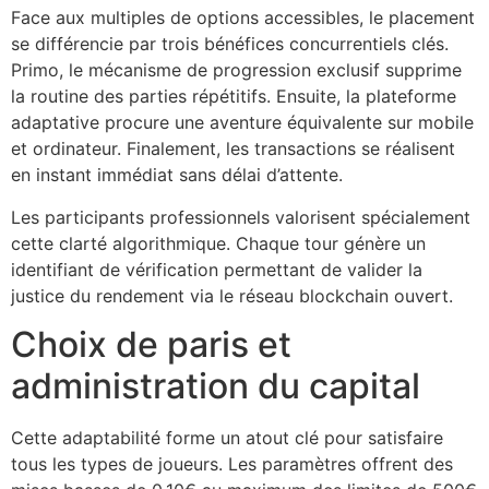
Face aux multiples de options accessibles, le placement
cklink panel
se différencie par trois bénéfices concurrentiels clés.
cklink panel
Primo, le mécanisme de progression exclusif supprime
la routine des parties répétitifs. Ensuite, la plateforme
cklink panel
adaptative procure une aventure équivalente sur mobile
et ordinateur. Finalement, les transactions se réalisent
cklink panel
en instant immédiat sans délai d’attente.
cklink panel
Les participants professionnels valorisent spécialement
cklink panel
cette clarté algorithmique. Chaque tour génère un
identifiant de vérification permettant de valider la
cklink panel
justice du rendement via le réseau blockchain ouvert.
cklink panel
Choix de paris et
cklink panel
administration du capital
cklink satın al
Cette adaptabilité forme un atout clé pour satisfaire
cklink Panel
tous les types de joueurs. Les paramètres offrent des
cklink Panel