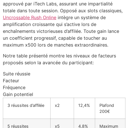
approuvé par iTech Labs, assurant une impartialité
totale dans toute session. Opposé aux slots classiques,
cklink panel
Uncrossable Rush Online
intègre un système de
cklink panel
amplification croissante qui s’active lors de
enchaînements victorieuses d’affilée. Toute gain lance
cklink panel
un coefficient progressif, capable de toucher au
cklink panel
maximum x500 lors de manches extraordinaires.
cklink panel
Notre table présenté montre les niveaux de facteurs
proposés selon la avancée du participant:
cklink panel
Suite réussie
cklink panel
Facteur
Fréquence
cklink panel
Gain potentiel
cklink panel
3 réussites d’affilée
x2
12,4%
Plafond
cklink panel
200€
cklink panel
5 réussites
x5
4,8%
Maximum