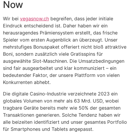
Now
Wir bei
vegasnow.ch
begreifen, dass jeder initiale
Eindruck entscheidend ist. Daher haben wir ein
herausragendes Prämiensystem erstellt, das frische
Spieler vom ersten Augenblick an überzeugt. Unser
mehrstufiges Bonuspaket offeriert nicht bloß attraktive
Boni, sondern zusätzlich viele Gratisspins für
ausgewählte Slot-Maschinen. Die Umsatzbedingungen
sind fair ausgearbeitet und klar kommuniziert – ein
bedeutender Faktor, der unsere Plattform von vielen
Konkurrenten abhebt.
Die digitale Casino-Industrie verzeichnete 2023 ein
globales Volumen von mehr als 63 Mrd. USD, wobei
tragbare Geräte bereits mehr wie 50% der gesamten
Transaktionen generieren. Solche Tendenz haben wir
alle beizeiten identifiziert und unser gesamtes Portfolio
für Smartphones und Tablets angepasst.