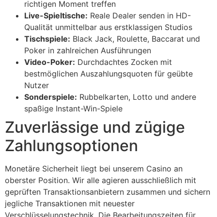
richtigen Moment treffen
Live-Spieltische:
Reale Dealer senden in HD-
Qualität unmittelbar aus erstklassigen Studios
Tischspiele:
Black Jack, Roulette, Baccarat und
Poker in zahlreichen Ausführungen
Video-Poker:
Durchdachtes Zocken mit
bestmöglichen Auszahlungsquoten für geübte
Nutzer
Sonderspiele:
Rubbelkarten, Lotto und andere
spaßige Instant-Win-Spiele
Zuverlässige und zügige
Zahlungsoptionen
Monetäre Sicherheit liegt bei unserem Casino an
oberster Position. Wir alle agieren ausschließlich mit
geprüften Transaktionsanbietern zusammen und sichern
jegliche Transaktionen mit neuester
Verschlüsselungstechnik. Die Bearbeitungszeiten für