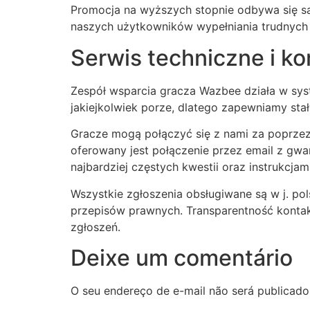
Promocja na wyższych stopnie odbywa się sa
Hacklink panel
naszych użytkowników wypełniania trudnych
Serwis techniczne i k
Hacklink
Hacklink
Zespół wsparcia gracza Wazbee działa w syst
Buy Hacklink
jakiejkolwiek porze, dlatego zapewniamy st
Hacklink
Gracze mogą połączyć się z nami za poprzez 
oferowany jest połączenie przez email z gw
Hacklink
najbardziej częstych kwestii oraz instrukcja
Hacklink satın al
Wszystkie zgłoszenia obsługiwane są w j. p
przepisów prawnych. Transparentność kontakt
Hacklink panel
zgłoszeń.
Hacklink panel
Deixe um comentário
Hacklink panel
O seu endereço de e-mail não será publicado
Hacklink panel