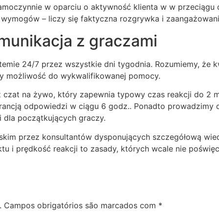
moczynnie w oparciu o aktywność klienta w w przeciągu o
 wymogów – liczy się faktyczna rozgrywka i zaangażowani
omunikacja z graczami
emie 24/7 przez wszystkie dni tygodnia. Rozumiemy, że kw
ały możliwość do wykwalifikowanej pomocy.
czat na żywo, który zapewnia typowy czas reakcji do 2 m
arancją odpowiedzi w ciągu 6 godz.. Ponadto prowadzimy 
mi dla początkujących graczy.
olskim przez konsultantów dysponujących szczegółową wi
u i prędkość reakcji to zasady, których wcale nie poświę
.
Campos obrigatórios são marcados com
*