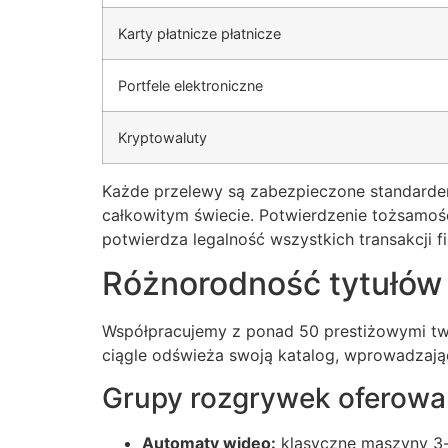
Hacklink panel
Karty płatnicze płatnicze
Hacklink panel
Portfele elektroniczne
Hacklink panel
Hacklink panel
Kryptowaluty
Hacklink panel
Każde przelewy są zabezpieczone standardem
Hacklink panel
całkowitym świecie. Potwierdzenie tożsamoś
potwierdza legalność wszystkich transakcji 
Illuminati
Różnorodność tytułów
Hacklink
Hacklink Panel
Współpracujemy z ponad 50 prestiżowymi tw
ciągle odświeża swoją katalog, wprowadzają
Hacklink
Grupy rozgrywek oferowa
Hacklink Panel
Masal oku
Automaty wideo:
klasyczne maszyny 3