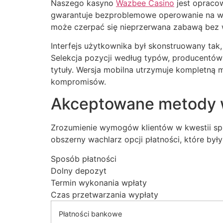
Naszego kasyno
Wazbee Casino
jest opraco
gwarantuje bezproblemowe operowanie na wsz
Hacklink panel
może czerpać się nieprzerwana zabawą bez
Hacklink panel
Interfejs użytkownika był skonstruowany tak,
Hacklink panel
Selekcja pozycji według typów, producentów
tytuły. Wersja mobilna utrzymuje kompletną 
Hacklink panel
kompromisów.
Hacklink panel
Akceptowane metody wp
Hacklink panel
Zrozumienie wymogów klientów w kwestii sp
Hacklink panel
obszerny wachlarz opcji płatności, które b
Hacklink panel
Sposób płatności
Dolny depozyt
Hacklink panel
Termin wykonania wpłaty
Hacklink panel
Czas przetwarzania wypłaty
Hacklink panel
Płatności bankowe