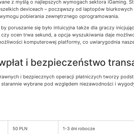
wane z myślą o najlepszych wymogach sektora iGaming. S
elkich deviceach – począwszy od laptopów biurkowych po 
 wymogu pobierania zewnętrznego oprogramowania.
 by poruszanie się było intuicyjna także dla graczy inicjuj
 czy ocen trwa sekund, a opcja wyszukiwania daje możliw
możliwości komputerowej platformy, co uwiarygodnia nasze
łat i bezpieczeństwo transa
rawnych i bezpiecznych operacji płatniczych tworzy pod
yły starannie wybrane pod względem niezawodności i wygo
50 PLN
1-3 dni robocze