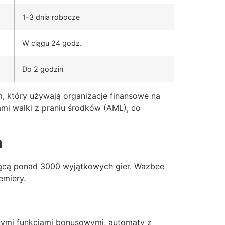
1-3 dnia robocze
W ciągu 24 godz.
Do 2 godzin
 który używają organizacje finansowe na
mi walki z praniu środków (AML), co
a
zącą ponad 3000 wyjątkowych gier. Wazbee
emiery.
ymi funkcjami bonusowymi, automaty z