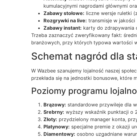
kumulacyjnymi nagrodami głównymi or
Hacklink Panel
Zabawy stołowe:
liczne wersje ruletki 
Hacklink Panel
Rozgrywki na live:
transmisje w jakości
Zabawy instant:
karty do zdrapywania c
Hacklink panel
Trzeba zaznaczyć zweryfikowany fakt: średni
branżowych, przy których typowa wartości w
Masal Oku
Schemat nagród dla st
Hacklink
Hacklink panel
W Wazbee szanujemy lojalność naszej społe
Hacklink panel
przekłada się na jednostki bonusowe, które 
Poziomy programu lojaln
Hacklink panel
Hacklink
Brązowy:
standardowe przywileje dla w
Srebrny:
wyższy wskaźnik punktacji o
Hacklink
Złoty:
przydzielony manager konta, prz
Hacklink
Platynowy:
specjalne premie z okazji u
Diamentowy:
osobno uzgadniane warunk
Hacklink panel