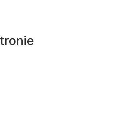
as
Parceiros
Fale conoso
tronie