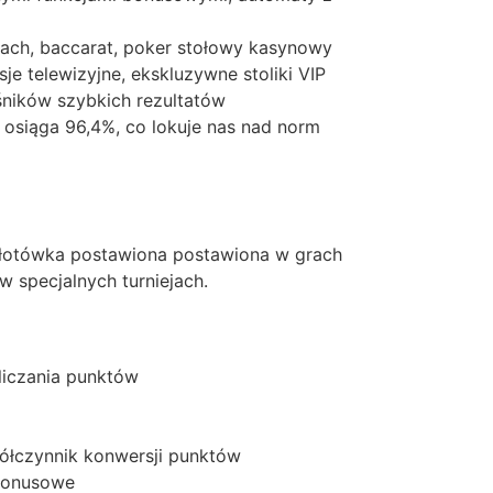
anach, baccarat, poker stołowy kasynowy
e telewizyjne, ekskluzywne stoliki VIP
śników szybkich rezultatów
 osiąga 96,4%, co lokuje nas nad norm
złotówka postawiona postawiona w grach
w specjalnych turniejach.
liczania punktów
półczynnik konwersji punktów
 bonusowe