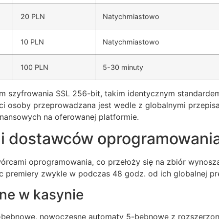
20 PLN
Natychmiastowo
10 PLN
Natychmiastowo
100 PLN
5-30 minuty
 szyfrowania SSL 256-bit, takim identycznym standardem,
ci osoby przeprowadzana jest wedle z globalnymi przepisa
finansowych na oferowanej platformie.
 i dostawców oprogramowani
órcami oprogramowania, co przełoży się na zbiór wynos
c premiery zwykle w podczas 48 godz. od ich globalnej pr
ne w kasynie
-bębnowe, nowoczesne automaty 5-bębnowe z rozszerzon