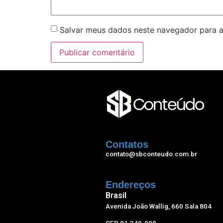
Hacklink panel
Salvar meus dados neste navegador para a
Hacklink panel
Hacklink panel
Hacklink panel
Hacklink panel
Hacklink panel
Hacklink panel
Contatos
Hacklink panel
contato@sbconteudo.com.br
Hacklink panel
Hacklink satın al
Endereços
Brasil
Hacklink Panel
Avenida João Wallig, 660 Sala 804
Hacklink Panel