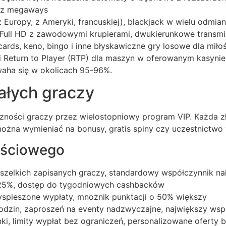
az megaways
(z Europy, z Ameryki, francuskiej), blackjack w wielu odmi
 Full HD z zawodowymi krupierami, dwukierunkowe transmisj
ards, keno, bingo i inne błyskawiczne gry losowe dla miło
 Return to Player (RTP) dla maszyn w oferowanym kasynie
aha się w okolicach 95-96%.
ałych graczy
czności graczy przez wielostopniowy program VIP. Każda 
można wymieniać na bonusy, gratis spiny czy uczestnictwo 
ościowego
szelkich zapisanych graczy, standardowy współczynnik na
 25%, dostęp do tygodniowych cashbacków
yspieszone wypłaty, mnożnik punktacji o 50% większy
rodzin, zaproszeń na eventy nadzwyczajne, największy ws
i, limity wypłat bez ograniczeń, personalizowane oferty