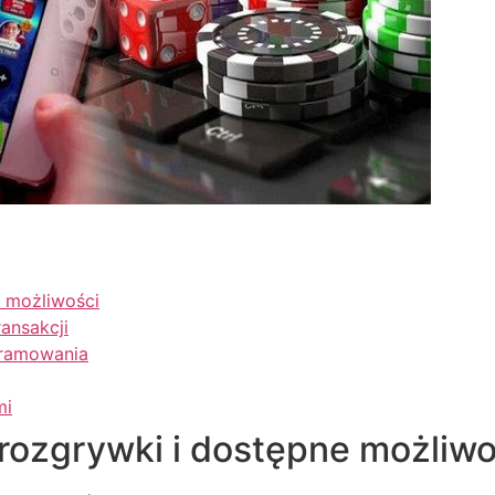
 możliwości
ansakcji
gramowania
mi
ozgrywki i dostępne możliwo