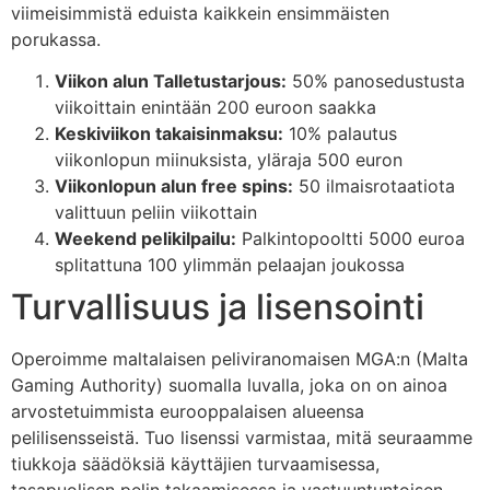
viimeisimmistä eduista kaikkein ensimmäisten
porukassa.
cklink Panel
Viikon alun Talletustarjous:
50% panosedustusta
cklink Panel
viikoittain enintään 200 euroon saakka
cklink Panel
Keskiviikon takaisinmaksu:
10% palautus
viikonlopun miinuksista, yläraja 500 euron
cklink Panel
Viikonlopun alun free spins:
50 ilmaisrotaatiota
cklink Panel
valittuun peliin viikottain
Weekend pelikilpailu:
Palkintopooltti 5000 euroa
cklink Panel
splitattuna 100 ylimmän pelaajan joukossa
cklink Panel
Turvallisuus ja lisensointi
cklink Panel
Operoimme maltalaisen peliviranomaisen MGA:n (Malta
cklink panel
Gaming Authority) suomalla luvalla, joka on on ainoa
arvostetuimmista eurooppalaisen alueensa
cklink panel
pelilisensseistä. Tuo lisenssi varmistaa, mitä seuraamme
cklink panel
tiukkoja säädöksiä käyttäjien turvaamisessa,