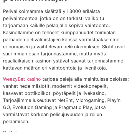
cklink panel
Pelivalikoimamme sisältää yli 3000 erilaista
pelivaihtoehtoa, jotka on on tarkasti valikoitu
cklink panel
tarjoamaan kaikille pelaajalle sopiva vaihtoehto.
Kasinollamme on tehneet kumppanuudet toimialan
cklink panel
parhaiden pelivalmistajien kanssa varmistaaksemme
cklink panel
erinomaisen ja vaihtelevan pelikokemuksen. Slotit ovat
suurimman osan tarjonnastamme, mutta myös
cklink panel
reaaliaikaisen kasinon ystävät saavat tarjonnastamme
cklink panel
kattavan määrän eri vaihtoehtoja ja livenäköjä.
cklink panel
WeezyBet kasino
tarjoaa pelejä alla mainituissa osioissa:
vanhat hedelmäslotit, modernit videokonepelit,
cklink panel
kasvavat pottikolikot, pöytäpelit ja livekasino.
Tarjoajiimme lukeutuvat NetEnt, Microgaming, Play’n
cklink panel
GO, Evolution Gaming ja Pragmatic Play, jotka
cklink panel
varmistavat korkean pelisujuvuuden ja reilun
pelaamisen.
cklink panel