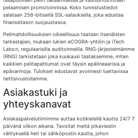
tasapuolisen pelin takaamisessa ja vastuuntuntoisen
cklink giriş
pelaamisen promotoinnissa. Koko tunnistustiedot
salataan 256-bitisellä SSL-salauksella, joka edustaa
y per sale
finanssitason suojaustasoa.
tebet
Pelimahdollisuuksien oikeellisuus taataan itsenäisten
libet
tarkastajien, mukaan lukien eCOGRA-yhtiön ja iTech
Labs:n, regulaarisilla auditoinneilla. RNG-järjestelmämme
liganbet
(RNG) tarkistetaan joka kuukausi taataksemme, miten
cking Forum
kaikkien pelitapahtumat ovat täysin epälineaarisia ja
epävarmoja. Tulokset edustavat avoimesti luettavissa
jobet giriş
nettisivustollamme.
panca escort
Asiakastuki ja
rsbahis
yhteyskanavat
jobet giriş
Asiakaspalvelutiimimme auttaa kotikielellä kautta 24/7 7
liganbet
päivänä viikon aikana. Tavoitat meitä pikaviestin
välityksellä heti tai sähköpostin kautta, johon
xbet