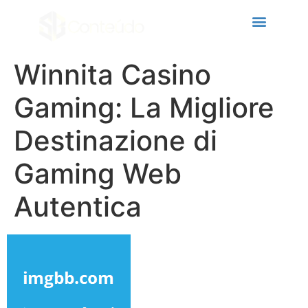
Hacklink panel
Hacklink panel
Backlink paketleri
Winnita Casino
Hacklink
Gaming: La Migliore
Hacklink
Destinazione di
Hacklink
Gaming Web
Hacklink
Hacklink panel
Autentica
Hacklink panel
Hacklink panel
Hacklink panel
Hacklink panel