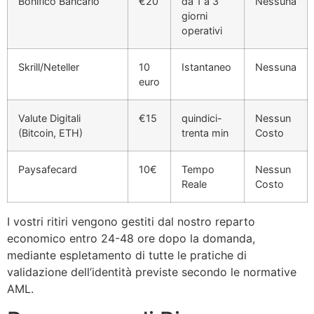
Bonifico Bancario
€20
da 1 a 3
Nessuna
Hacklink panel
giorni
operativi
Hacklink panel
Hacklink panel
Skrill/Neteller
10
Istantaneo
Nessuna
euro
Hacklink panel
Hacklink panel
Valute Digitali
€15
quindici-
Nessun
(Bitcoin, ETH)
trenta min
Costo
Hacklink panel
Hacklink panel
Paysafecard
10€
Tempo
Nessun
Reale
Costo
Hacklink panel
I vostri ritiri vengono gestiti dal nostro reparto
Hacklink panel
economico entro 24-48 ore dopo la domanda,
Hacklink panel
mediante espletamento di tutte le pratiche di
validazione dell’identità previste secondo le normative
Hacklink
AML.
Hacklink panel