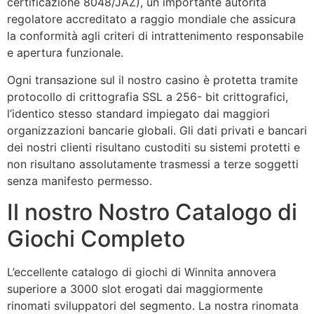
certificazione 8048/JAZ), un importante autorità
regolatore accreditato a raggio mondiale che assicura
Hacklink panel
la conformità agli criteri di intrattenimento responsabile
e apertura funzionale.
Hacklink panel
Ogni transazione sul il nostro casino è protetta tramite
Hacklink panel
protocollo di crittografia SSL a 256- bit crittografici,
Hacklink panel
l’identico stesso standard impiegato dai maggiori
organizzazioni bancarie globali. Gli dati privati e bancari
Hacklink panel
dei nostri clienti risultano custoditi su sistemi protetti e
Hacklink panel
non risultano assolutamente trasmessi a terze soggetti
senza manifesto permesso.
Hacklink panel
Il nostro Nostro Catalogo di
Hacklink panel
Giochi Completo
Hacklink panel
Hacklink panel
L’eccellente catalogo di giochi di Winnita annovera
superiore a 3000 slot erogati dai maggiormente
Hacklink panel
rinomati sviluppatori del segmento. La nostra rinomata