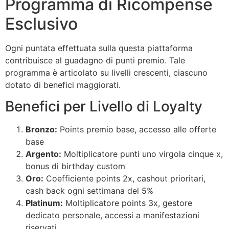
Programma di Ricompense
Hacklink panel
Esclusivo
Hacklink panel
Ogni puntata effettuata sulla questa piattaforma
Hacklink panel
contribuisce al guadagno di punti premio. Tale
Hacklink panel
programma è articolato su livelli crescenti, ciascuno
dotato di benefici maggiorati.
Hacklink panel
Benefici per Livello di Loyalty
Hacklink panel
Bronzo:
Points premio base, accesso alle offerte
Hacklink panel
base
Hacklink panel
Argento:
Moltiplicatore punti uno virgola cinque x,
bonus di birthday custom
Hacklink panel
Oro:
Coefficiente points 2x, cashout prioritari,
Hacklink satın al
cash back ogni settimana del 5%
Platinum:
Moltiplicatore points 3x, gestore
Hacklink Panel
dedicato personale, accessi a manifestazioni
riservati
Hacklink Panel