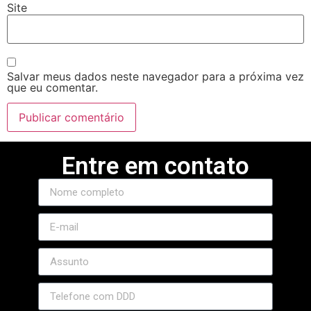
Site
betpark
antikbet
Salvar meus dados neste navegador para a próxima vez
meritbet
que eu comentar.
anadolucasino
acerbet
marsbahis
Entre em contato