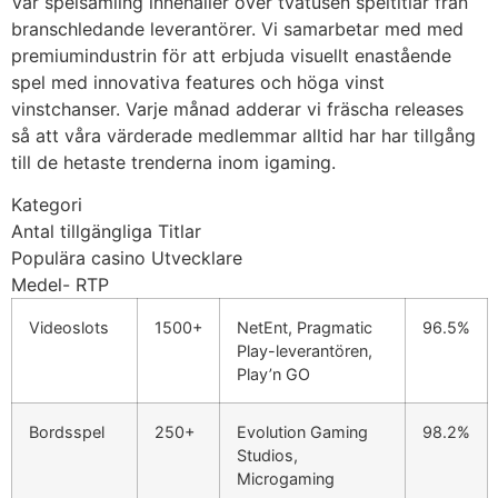
Vår spelsamling innehåller över tvåtusen speltitlar från
Hacklink panel
branschledande leverantörer. Vi samarbetar med med
Hacklink panel
premiumindustrin för att erbjuda visuellt enastående
spel med innovativa features och höga vinst
Hacklink panel
vinstchanser. Varje månad adderar vi fräscha releases
så att våra värderade medlemmar alltid har har tillgång
Hacklink panel
till de hetaste trenderna inom igaming.
Hacklink panel
Kategori
Hacklink panel
Antal tillgängliga Titlar
Populära casino Utvecklare
Illuminati
Medel- RTP
Hacklink
Videoslots
1500+
NetEnt, Pragmatic
96.5%
Play-leverantören,
Hacklink Panel
Play’n GO
Hacklink
Bordsspel
250+
Evolution Gaming
98.2%
Hacklink Panel
Studios,
Microgaming
Masal oku