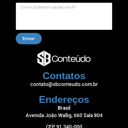
Enviar
Contatos
contato@sbconteudo.com.br
Endereços
Brasil
Avenida João Wallig, 660 Sala 804
CEP 91.340-000